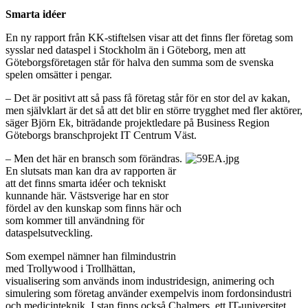
Smarta idéer
En ny rapport från KK-stiftelsen visar att det finns fler företag som
sysslar ned dataspel i Stockholm än i Göteborg, men att
Göteborgsföretagen står för halva den summa som de svenska
spelen omsätter i pengar.
– Det är positivt att så pass få företag står för en stor del av kakan,
men självklart är det så att det blir en större trygghet med fler aktörer,
säger Björn Ek, biträdande projektledare på Business Region
Göteborgs branschprojekt IT Centrum Väst.
– Men det här en bransch som förändras.
En slutsats man kan dra av rapporten är
att det finns smarta idéer och tekniskt
kunnande här. Västsverige har en stor
fördel av den kunskap som finns här och
som kommer till användning för
dataspelsutveckling.
Som exempel nämner han filmindustrin
med Trollywood i Trollhättan,
visualisering som används inom industridesign, animering och
simulering som företag använder exempelvis inom fordonsindustri
och medicinteknik. I stan finns också Chalmers, ett IT-universitet