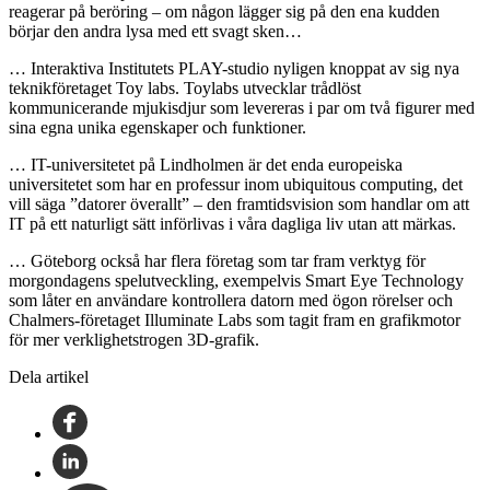
reagerar på beröring – om någon lägger sig på den ena kudden
börjar den andra lysa med ett svagt sken…
… Interaktiva Institutets PLAY-studio nyligen knoppat av sig nya
teknikföretaget Toy labs. Toylabs utvecklar trådlöst
kommunicerande mjukisdjur som levereras i par om två figurer med
sina egna unika egenskaper och funktioner.
… IT-universitetet på Lindholmen är det enda europeiska
universitetet som har en professur inom ubiquitous computing, det
vill säga ”datorer överallt” – den framtidsvision som handlar om att
IT på ett naturligt sätt införlivas i våra dagliga liv utan att märkas.
… Göteborg också har flera företag som tar fram verktyg för
morgondagens spelutveckling, exempelvis Smart Eye Technology
som låter en användare kontrollera datorn med ögon rörelser och
Chalmers-företaget Illuminate Labs som tagit fram en grafikmotor
för mer verklighetstrogen 3D-grafik.
Dela artikel