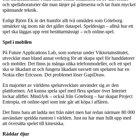
och spellaboratorier där man tänjer på gränserna och tar fram mycket
spännande teknik.
Enligt Björn Ek är det framför allt två områden som Göteborg
utmärker sig inom när det gäller dataspel. Speldesign – alltså hur ett
spel ska läggas upp rent berättarmässigt – och online-spel.
Spel i mobilen
På Future Applications Lab, som sorterar under Viktoriainstitutet,
utvecklar man bland annat verktyg för att skapa spel för handdatorer
och mobiler. Det finns ju många olika telefonmodeller, och ett spel
ska se likadant ut och fungera likadant oavsett om spelaren har en
Nokia eller Ericsson. Det problemet löser GapiDraw.
En majoritet av världens spelutvecklare använder sig av den
plattformen. Att kunna spela spel med flera spelare över Internet
lockar alltfler. MindArk – också från Göteborg – har skapat Project
Entropia, ett online-spel som inte går att köpa i affären.
Det finns bara att ladda ner från nätet men har redan närmare 80 000
användare spridda runtom i världen. Just nu har man fullt upp med
att översätta spelet till kinesiska.
Räddar djur