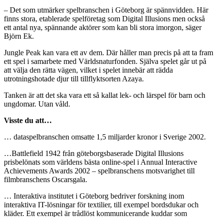
– Det som utmärker spelbranschen i Göteborg är spännvidden. Här
finns stora, etablerade spelföretag som Digital Illusions men också
ett antal nya, spännande aktörer som kan bli stora imorgon, säger
Björn Ek.
Jungle Peak kan vara ett av dem. Där håller man precis på att ta fram
ett spel i samarbete med Världsnaturfonden. Själva spelet går ut på
att välja den rätta vägen, vilket i spelet innebär att rädda
utrotningshotade djur till tillflyktsorten Azaya.
Tanken är att det ska vara ett så kallat lek- och lärspel för barn och
ungdomar. Utan våld.
Visste du att…
… dataspelbranschen omsatte 1,5 miljarder kronor i Sverige 2002.
…Battlefield 1942 från göteborgsbaserade Digital Illusions
prisbelönats som världens bästa online-spel i Annual Interactive
Achievements Awards 2002 – spelbranschens motsvarighet till
filmbranschens Oscarsgala.
… Interaktiva institutet i Göteborg bedriver forskning inom
interaktiva IT-lösningar för textilier, till exempel bordsdukar och
kläder. Ett exempel är trådlöst kommunicerande kuddar som