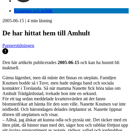
Kommun och politik
2005-06-15
|
4
min läsning
De har hittat hem till Amhult
Papperstidningen
Den här artikeln publicerades
2005-06-15
och kan ha hunnit bli
inaktuell.
Gärna lägenhet, men då måste det finnas en uteplats. Familjen
Knutsen bodde så i Tuve, men hade många band och sociala
kontakter i Torslanda. Så när mamma Nanette fick höra talas om
Amhult Trädgårdsstad, tvekade hon inte en sekund.
För ett tag sedan meddelade kvartersvärden att det fanns
blomsterlökar att hämta för den som ville. Nanette Knutsen var inte
nödbedd. Och häromdagen delades örtplantor ut. Nanette öppnar
dörren till uteplatsen och visar.
– Alltså, jag älskar att kunna odla och pyssla ute. Det räcker med en
liten plätt, då hinner man med det, säger hon och rabblar förtjust upp
sitt övriga minisortiment av potatis, rädisor, sallad och jordgubbar.