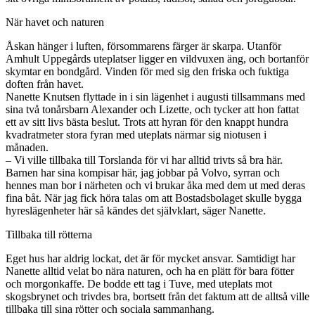
När havet och naturen
Åskan hänger i luften, försommarens färger är skarpa. Utanför
Amhult Uppegårds uteplatser ligger en vildvuxen äng, och bortanför
skymtar en bondgård. Vinden för med sig den friska och fuktiga
doften från havet.
Nanette Knutsen flyttade in i sin lägenhet i augusti tillsammans med
sina två tonårsbarn Alexander och Lizette, och tycker att hon fattat
ett av sitt livs bästa beslut. Trots att hyran för den knappt hundra
kvadratmeter stora fyran med uteplats närmar sig niotusen i
månaden.
– Vi ville tillbaka till Torslanda för vi har alltid trivts så bra här.
Barnen har sina kompisar här, jag jobbar på Volvo, syrran och
hennes man bor i närheten och vi brukar åka med dem ut med deras
fina båt. När jag fick höra talas om att Bostadsbolaget skulle bygga
hyreslägenheter här så kändes det självklart, säger Nanette.
Tillbaka till rötterna
Eget hus har aldrig lockat, det är för mycket ansvar. Samtidigt har
Nanette alltid velat bo nära naturen, och ha en plätt för bara fötter
och morgonkaffe. De bodde ett tag i Tuve, med uteplats mot
skogsbrynet och trivdes bra, bortsett från det faktum att de alltså ville
tillbaka till sina rötter och sociala sammanhang.