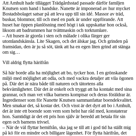
Att Amhult hade tillägget Trädgårdsstad passade därför familjen
Knutsen som hand i handske. Nanette är imponerad av hur mycket
Bostadsbolaget satsar på att leva upp till sin idé. Massor av träd,
buskar, blommor, till och med en park är under uppförande. Att
huset har öppen planlösning med högt i tak uppskattar hon också,
liksom att badrummen har tvättmaskin och torktumlare.
– Att husen är gjorda i sten och målade i olika färger ger
utomlandskänsla. Lite Skagen, och det älskar jag. Och grinden på
framsidan, den är ju så söt, tänk att ha en egen liten grind att stänga
om sig…
Vill aldrig flytta härifrån
Så här borde alla ha möjlighet att bo, tycker hon. I en grönskande
miljö med möjlighet att odla, och med vackra detaljer att vila ögonen
på. Där det är nära både till naturen och tätortens alla
bekvämligheter. Där det är enkelt och tryggt att ha kontakt med sina
grannar, och man vet vilka barnens kompisar och deras föräldrar är.
Ingredienser som för Nanette Knutsen sammanfattar boendekvalitet.
Men smakar det, så kostar det. Och visst är det dyrt att bo i Amhult,
det är inte ett boende som vem som helst har råd med, konstaterar
hon. Samtidigt är det ett pris hon själv är beredd att betala för sin
egen och barnens trivsel.
– När de väl flyttar hemifrån, ska jag se till att i god tid ha ställt mig
på kö för en mindre och billigare lägenhet. För flytta härifrån, det