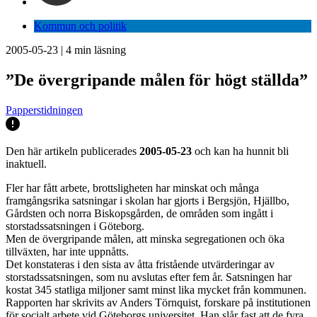
Kommun och politik
2005-05-23
|
4
min läsning
”De övergripande målen för högt ställda”
Papperstidningen
Den här artikeln publicerades
2005-05-23
och kan ha hunnit bli
inaktuell.
Fler har fått arbete, brottsligheten har minskat och många
framgångsrika satsningar i skolan har gjorts i Bergsjön, Hjällbo,
Gårdsten och norra Biskopsgården, de områden som ingått i
storstadssatsningen i Göteborg.
Men de övergripande målen, att minska segregationen och öka
tillväxten, har inte uppnåtts.
Det konstateras i den sista av åtta fristående utvärderingar av
storstadssatsningen, som nu avslutas efter fem år. Satsningen har
kostat 345 statliga miljoner samt minst lika mycket från kommunen.
Rapporten har skrivits av Anders Törnquist, forskare på institutionen
för socialt arbete vid Göteborgs universitet. Han slår fast att de fyra