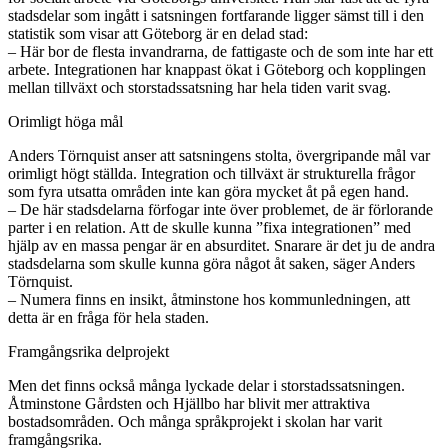
stadsdelar som ingått i satsningen fortfarande ligger sämst till i den
statistik som visar att Göteborg är en delad stad:
– Här bor de flesta invandrarna, de fattigaste och de som inte har ett
arbete. Integrationen har knappast ökat i Göteborg och kopplingen
mellan tillväxt och storstadssatsning har hela tiden varit svag.
Orimligt höga mål
Anders Törnquist anser att satsningens stolta, övergripande mål var
orimligt högt ställda. Integration och tillväxt är strukturella frågor
som fyra utsatta områden inte kan göra mycket åt på egen hand.
– De här stadsdelarna förfogar inte över problemet, de är förlorande
parter i en relation. Att de skulle kunna ”fixa integrationen” med
hjälp av en massa pengar är en absurditet. Snarare är det ju de andra
stadsdelarna som skulle kunna göra något åt saken, säger Anders
Törnquist.
– Numera finns en insikt, åtminstone hos kommunledningen, att
detta är en fråga för hela staden.
Framgångsrika delprojekt
Men det finns också många lyckade delar i storstadssatsningen.
Åtminstone Gårdsten och Hjällbo har blivit mer attraktiva
bostadsområden. Och många språkprojekt i skolan har varit
framgångsrika.