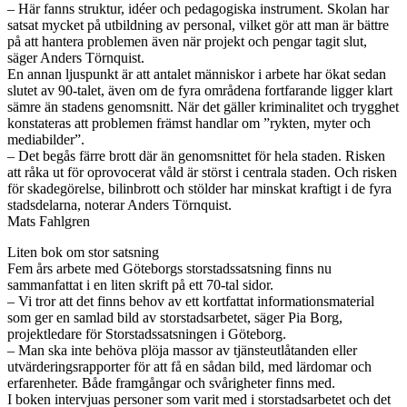
– Här fanns struktur, idéer och pedagogiska instrument. Skolan har
satsat mycket på utbildning av personal, vilket gör att man är bättre
på att hantera problemen även när projekt och pengar tagit slut,
säger Anders Törnquist.
En annan ljuspunkt är att antalet människor i arbete har ökat sedan
slutet av 90-talet, även om de fyra områdena fortfarande ligger klart
sämre än stadens genomsnitt. När det gäller kriminalitet och trygghet
konstateras att problemen främst handlar om ”rykten, myter och
mediabilder”.
– Det begås färre brott där än genomsnittet för hela staden. Risken
att råka ut för oprovocerat våld är störst i centrala staden. Och risken
för skadegörelse, bilinbrott och stölder har minskat kraftigt i de fyra
stadsdelarna, noterar Anders Törnquist.
Mats Fahlgren
Liten bok om stor satsning
Fem års arbete med Göteborgs storstadssatsning finns nu
sammanfattat i en liten skrift på ett 70-tal sidor.
– Vi tror att det finns behov av ett kortfattat informationsmaterial
som ger en samlad bild av storstadsarbetet, säger Pia Borg,
projektledare för Storstadssatsningen i Göteborg.
– Man ska inte behöva plöja massor av tjänsteutlåtanden eller
utvärderingsrapporter för att få en sådan bild, med lärdomar och
erfarenheter. Både framgångar och svårigheter finns med.
I boken intervjuas personer som varit med i storstadsarbetet och det