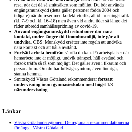
resa, gör det då så smittsäkert som möjligt. Du bör använda
engångsmunskydd (detta gäller personer födda 2004 och
tidigare) när du reser med kollektivtrafik, alltid i rusningstrafik
(kl. 7–9 och kl. 16–18) men även vid andra tider så länge det
råder utbredd samhällsspridning av covid-19.
Använd engångsmunskydd i situationer där nära
kontakt, under längre tid i inomhusmiljö, inte går att
undvika
. OBS: Munskydd ersätter inte regeln att undvika
nära kontakt och att hålla avstånd.
Fortsätt arbeta hemifrån
så ofta du kan. På arbetsplatser där
hemarbete inte är möjligt, undvik trängsel, håll avstånd och
försök träffa så få som möjligt. Det gäller även i fikarum och
personalrum. Om du har luftvägssymtom, även lindriga,
stanna hemma.
Smittskydd Västra Götaland rekommenderar
fortsatt
undervisning inom gymnasieskolan med högst 1/3
närundervisning
.
Länkar
Västra Götalandsregionen: De regionala rekommendationerna
förlängs i Västra Götaland