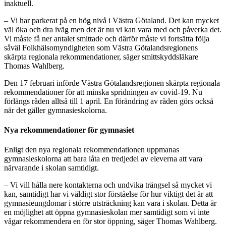
inaktuell.
– Vi har parkerat på en hög nivå i Västra Götaland. Det kan mycket
väl öka och dra iväg men det är nu vi kan vara med och påverka det.
Vi måste få ner antalet smittade och därför måste vi fortsätta följa
såväl Folkhälsomyndigheten som Västra Götalandsregionens
skärpta regionala rekommendationer, säger smittskyddsläkare
Thomas Wahlberg.
Den 17 februari införde Västra Götalandsregionen skärpta regionala
rekommendationer för att minska spridningen av covid-19. Nu
förlängs råden alltså till 1 april. En förändring av råden görs också
när det gäller gymnasieskolorna.
Nya rekommendationer för gymnasiet
Enligt den nya regionala rekommendationen uppmanas
gymnasieskolorna att bara låta en tredjedel av eleverna att vara
närvarande i skolan samtidigt.
– Vi vill hålla nere kontakterna och undvika trängsel så mycket vi
kan, samtidigt har vi väldigt stor förståelse för hur viktigt det är att
gymnasieungdomar i större utsträckning kan vara i skolan. Detta är
en möjlighet att öppna gymnasieskolan mer samtidigt som vi inte
vågar rekommendera en för stor öppning, säger Thomas Wahlberg.