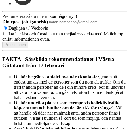
Prenumerera så du inte missar något nytt!
Din epost (obligatorisk)
Dagligen
Veckovis
Jag har läst och förstått att min mejladress delas med Mailchimp
enligt informationen ovan.
FAKTA | Särskilda rekommendationer i Västra
Götaland från 17 februari
Du bör
begränsa antalet nya nära kontakter
genom att
endast umgås med de personer som du normalt träffar. Om du
träffar andra personer än de i din mindre krets, bör ni undvika
att vara nära varandra. Umgås helst utomhus, men tänk på att
hålla avstånd även där.
Du bör
undvika platser som exempelvis kollektivtrafik,
köpcentrum och butiker om det är risk för trängsel
. Välj
att handla på tider när minimalt antal andra personer finns i
butiken. Vistas i butiken så kort tid som möjligt, och handla
helst utan medföljande sällskap.
Avstå helst från icke nödvändiga resor
. Men om du måste