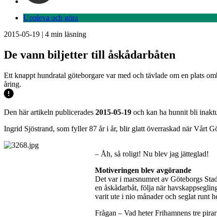
Uppleva och göra
2015-05-19
|
4
min läsning
De vann biljetter till åskådarbåten
Ett knappt hundratal göteborgare var med och tävlade om en plats omb
åring.
Den här artikeln publicerades
2015-05-19
och kan ha hunnit bli inaktu
Ingrid Sjöstrand, som fyller 87 år i år, blir glatt överraskad när Vårt 
– Åh, så roligt! Nu blev jag jätteglad!
Motiveringen blev avgörande
Det var i marsnumret av Göteborgs Stads
en åskådarbåt, följa när havskappsegli
varit ute i nio månader och seglat runt h
Frågan – Vad heter Frihamnens tre pirar?