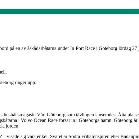
ord på en av åskådarbåtarna under In-Port Race i Göteborg lördag 27 ju
ell.
Göteborg ringer upp:
 hushållsmagasin Vårt Göteborg som tävlingen lanserades. Åtta platser o
ngsbåtarna i Volvo Ocean Race forsar in i Göteborgs hamn. Göteborg är
ela jorden.
 – visade sig vara enkel. Svaret är Södra Frihamnspiren eller Bananpire