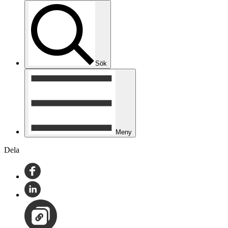
Sök
Meny
Dela