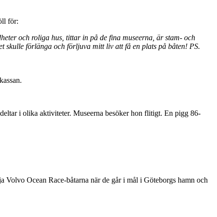
l för:
eter och roliga hus, tittar in på de fina museerna, är stam- och
 skulle förlänga och förljuva mitt liv att få en plats på båten! PS.
tkassan.
deltar i olika aktiviteter. Museerna besöker hon flitigt. En pigg 86-
ölja Volvo Ocean Race-båtarna när de går i mål i Göteborgs hamn och