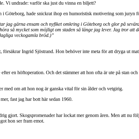
 Vi undrade: varför ska just du vinna en biljett?
 i Göteborg, hade snickrat ihop en humoristisk motivering som juryn föl
tar jag gärna ensam och nyfiket omkring i Göteborg och glor på sevärdh
höra så mycket som möjligt om staden så länge jag lever. Jag tror att det
dagliga veckogamla bröd.)”
 försäkrar Ingrid Sjöstrand. Hon behöver inte meta för att dryga ut ma
 efter en höftoperation. Och det stämmer att hon ofta är ute på stan och 
ler med om att hon nog är ganska vital för sin ålder och vetgirig.
mer, fast jag har bott här sedan 1960.
aldrig gjort. Skogspromenader har lockat mer genom åren. Men att nu f
ågot hon ser fram emot.