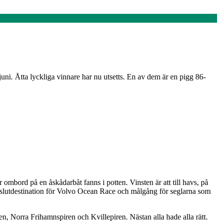
ni. Åtta lyckliga vinnare har nu utsetts. En av dem är en pigg 86-
mbord på en åskådarbåt fanns i potten. Vinsten är att till havs, på
 slutdestination för Volvo Ocean Race och målgång för seglarna som
n, Norra Frihamnspiren och Kvillepiren. Nästan alla hade alla rätt.