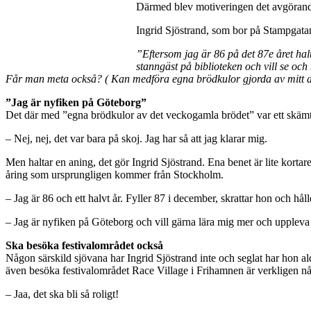
Därmed blev motiveringen det avgörande.
Ingrid Sjöstrand, som bor på Stampgatan
”Eftersom jag är 86 på det 87e året hal
stanngäst på biblioteken och vill se och 
Får man meta också? ( Kan medföra egna brödkulor gjorda av mitt 
”Jag är nyfiken på Göteborg”
Det där med ”egna brödkulor av det veckogamla brödet” var ett skämt,
– Nej, nej, det var bara på skoj. Jag har så att jag klarar mig.
Men haltar en aning, det gör Ingrid Sjöstrand. Ena benet är lite kortare
åring som ursprungligen kommer från Stockholm.
– Jag är 86 och ett halvt år. Fyller 87 i december, skrattar hon och hål
– Jag är nyfiken på Göteborg och vill gärna lära mig mer och uppleva 
Ska besöka festivalområdet också
Någon särskild sjövana har Ingrid Sjöstrand inte och seglat har hon 
även besöka festivalområdet Race Village i Frihamnen är verkligen n
– Jaa, det ska bli så roligt!