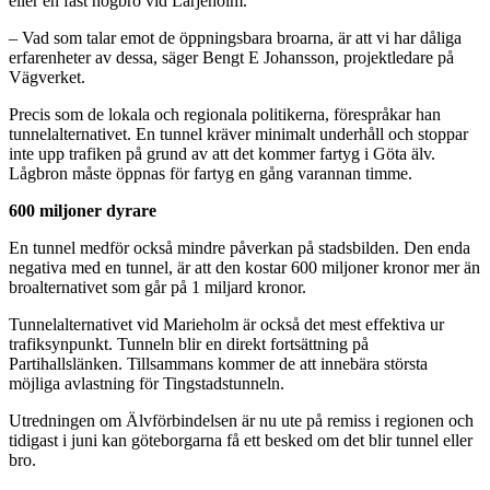
eller en fast högbro vid Lärjeholm.
– Vad som talar emot de öppningsbara broarna, är att vi har dåliga
erfarenheter av dessa, säger Bengt E Johansson, projektledare på
Vägverket.
Precis som de lokala och regionala politikerna, förespråkar han
tunnelalternativet. En tunnel kräver minimalt underhåll och stoppar
inte upp trafiken på grund av att det kommer fartyg i Göta älv.
Lågbron måste öppnas för fartyg en gång varannan timme.
600 miljoner dyrare
En tunnel medför också mindre påverkan på stadsbilden. Den enda
negativa med en tunnel, är att den kostar 600 miljoner kronor mer än
broalternativet som går på 1 miljard kronor.
Tunnelalternativet vid Marieholm är också det mest effektiva ur
trafiksynpunkt. Tunneln blir en direkt fortsättning på
Partihallslänken. Tillsammans kommer de att innebära största
möjliga avlastning för Tingstadstunneln.
Utredningen om Älvförbindelsen är nu ute på remiss i regionen och
tidigast i juni kan göteborgarna få ett besked om det blir tunnel eller
bro.