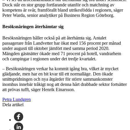
Dock står en stor grupp fortfarande utanför och matchning av
kompetens är svår, framförallt bland utrikesfödda i regionen, säger
Peter Warda, senior analytiker på Business Region Göteborg.
Besöksnäringen återhämtar sig
Besöksnäringen håller också på att återhämta sig. Antalet
passagerare från Landvetter har ökat med 156 procent per månad
under augusti till oktober jämfört med samma period 2020.
Mängden gästnätter ökade med 71 procent på hotell, vandrarhem
och campingar i regionen under det tredje kvartalet.
– Besöksnäringen verkar ha kommit igång bra, vilket är mycket
glädjande, men har en bit kvar till ett normalläge. Den ökade
smittspridningen och nya åtgärder för större sammankomster
inomhus innebär tråkigt nog att denna hårt drabbade sektor fortsätter
att prövas tufft, säger Henrik Einarsson.
Petra Lundgren
Dela artikel