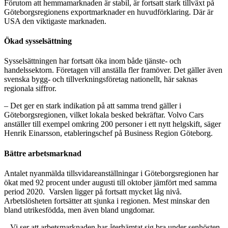
Förutom att hemmamarknaden är stabil, är fortsatt stark tillväxt på
Göteborgsregionens exportmarknader en huvudförklaring. Där är
USA den viktigaste marknaden.
Ökad sysselsättning
Sysselsättningen har fortsatt öka inom både tjänste- och
handelssektorn. Företagen vill anställa fler framöver. Det gäller även
svenska bygg- och tillverkningsföretag nationellt, här saknas
regionala siffror.
– Det ger en stark indikation på att samma trend gäller i
Göteborgsregionen, vilket lokala besked bekräftar. Volvo Cars
anställer till exempel omkring 200 personer i ett nytt helgskift, säger
Henrik Einarsson, etableringschef på Business Region Göteborg.
Bättre arbetsmarknad
Antalet nyanmälda tillsvidareanställningar i Göteborgsregionen har
ökat med 92 procent under augusti till oktober jämfört med samma
period 2020. Varslen ligger på fortsatt mycket låg nivå.
Arbetslösheten fortsätter att sjunka i regionen. Mest minskar den
bland utrikesfödda, men även bland ungdomar.
– Vi ser att arbetsmarknaden har återhämtat sig bra under senhösten.