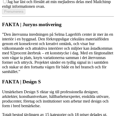
Jag har läst och förstått att min mejladress delas med Mailchimp
enligt informationen ovan.
FAKTA | Juryns motivering
”Den återvunna inredningen på Selma Lagerlöfs center är mer än en
interiör i en byggnad. Den förkroppsligar cirkulära materialflöden
genom ett konsekvent och kreativt omtänk, och visar hur
välkomnande och attraktiva interiörer och miljöer kan åstadkommas
med 92procent återbruk – ett konststycke i dag. Med en färgtonalitet
som vågar ta plats, knyts variationerna samman i det återvunnas
former och uttryck. Projektet sänder en tydlig signal in i samtiden
och stakar ut den fortsatta vägen för både en hel bransch och för
samhället.”
FAKTA | Design S
Utmärkelsen Design S riktar sig till professionella designer,
arkitekter, konsthantverkare, hållbarhetsexperter, enskilda utövare,
producenter, företag och institutioner som arbetar med design och
form i bred bemärkelse.
Totalt bestod tävlingen av 15 kategorier och 18 priser delades ut.