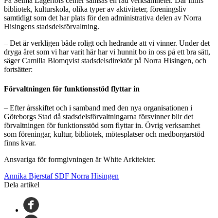
På Selma Lagerlöfs center samsas en rad verksamheter. Där finns
bibliotek, kulturskola, olika typer av aktiviteter, föreningsliv
samtidigt som det har plats för den administrativa delen av Norra
Hisingens stadsdelsförvaltning.
– Det är verkligen både roligt och hedrande att vi vinner. Under det
dryga året som vi har varit här har vi hunnit bo in oss på ett bra sätt,
säger Camilla Blomqvist stadsdelsdirektör på Norra Hisingen, och
fortsätter:
Förvaltningen för funktionsstöd flyttar in
– Efter årsskiftet och i samband med den nya organisationen i
Göteborgs Stad då stadsdelsförvaltningarna försvinner blir det
förvaltningen för funktionsstöd som flyttar in. Övrig verksamhet
som föreningar, kultur, bibliotek, mötesplatser och medborgarstöd
finns kvar.
Ansvariga för formgivningen är White Arkitekter.
Annika Bjerstaf SDF Norra Hisingen
Dela artikel