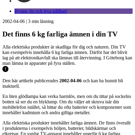
Bygga, bo och leva hållbart
2002-04-06
|
3
min läsning
Det finns 6 kg farliga ämnen i din TV
Alla elektriska produkter är skadliga för dig och naturen. Din TV
kan exempelvis innehålla 6 kg farliga ämnen. Därför har det blivit
lag på att elektronikavfall ska lämnas till återvinning. I Göteborg kan
man lämna in apparater på fyra ställen.
Den här artikeln publicerades
2002-04-06
och kan ha hunnit bli
inaktuell.
En liten glödlampa kan verka harmlös, men om du tittar på sockelns
botten så ser du en blyklump. Om du väljer att skruva isär din
mobiltelefon istället, så hittar du ofta batterier och komponenter som
innehåller kadmium och andra giftiga metaller.
Alla elektriska produkter innehåller farliga ämnen. De finns överallt
i produkterna i exempelvis höljen, batterier, bildskärmar och
elkretsar. En vanlig TV-apparat innehåller ungefär 6 kg farliga