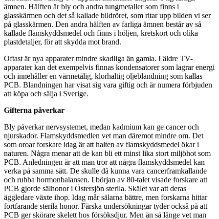
ämnen. Hälften är bly och andra tungmetaller som finns i
glasskärmen och det så kallade bildröret, som ritar upp bilden vi ser
på glasskärmen. Den andra hälften av farliga ämnen består av så
kallade flamskyddsmedel och finns i höljen, kretskort och olika
plastdetaljer, för att skydda mot brand.
Oftast är nya apparater mindre skadliga än gamla. I äldre TV-
apparater kan det exempelvis finnas kondensatorer som lagrar energi
och innehåller en värmetålig, klorhaltig oljeblandning som kallas
PCB. Blandningen har visat sig vara giftig och är numera förbjuden
att köpa och sälja i Sverige.
Gifterna påverkar
Bly påverkar nervsystemet, medan kadmium kan ge cancer och
njurskador. Flamskyddsmedlen vet man däremot mindre om. Det
som oroar forskare idag är att halten av flamskyddsmedel ökar i
naturen. Några menar att de kan bli ett minst lika stort miljöhot som
PCB. Anledningen är att man tror att några flamskyddsmedel kan
verka på samma sätt. De skulle då kunna vara cancerframkallande
och rubba hormonbalansen. I början av 80-talet visade forskare att
PCB gjorde sälhonor i Östersjön sterila. Skälet var att deras
äggledare växte ihop. Idag mår sälarna bättre, men forskarna hittar
fortfarande sterila honor. Färska undersökningar tyder också på att
PCB ger skörare skelett hos försöksdjur. Men än så länge vet man