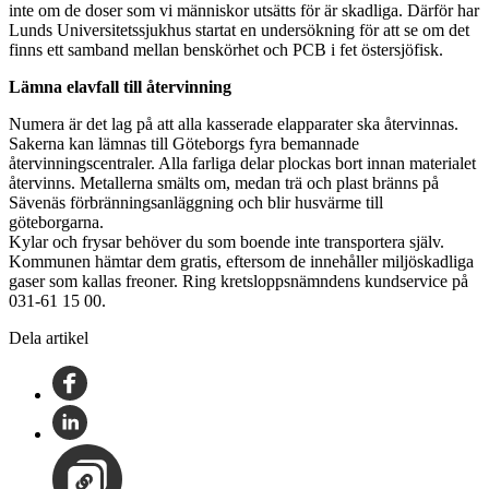
inte om de doser som vi människor utsätts för är skadliga. Därför har
Lunds Universitetssjukhus startat en undersökning för att se om det
finns ett samband mellan benskörhet och PCB i fet östersjöfisk.
Lämna elavfall till återvinning
Numera är det lag på att alla kasserade elapparater ska återvinnas.
Sakerna kan lämnas till Göteborgs fyra bemannade
återvinningscentraler. Alla farliga delar plockas bort innan materialet
återvinns. Metallerna smälts om, medan trä och plast bränns på
Sävenäs förbränningsanläggning och blir husvärme till
göteborgarna.
Kylar och frysar behöver du som boende inte transportera själv.
Kommunen hämtar dem gratis, eftersom de innehåller miljöskadliga
gaser som kallas freoner. Ring kretsloppsnämndens kundservice på
031-61 15 00.
Dela artikel