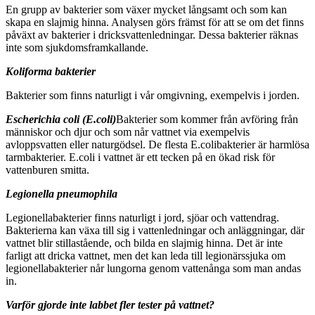
En grupp av bakterier som växer mycket långsamt och som kan
skapa en slajmig hinna. Analysen görs främst för att se om det finns
påväxt av bakterier i dricksvattenledningar. Dessa bakterier räknas
inte som sjukdomsframkallande.
Koliforma bakterier
Bakterier som finns naturligt i vår omgivning, exempelvis i jorden.
Escherichia coli (E.coli)
Bakterier som kommer från avföring från
människor och djur och som når vattnet via exempelvis
avloppsvatten eller naturgödsel. De flesta E.colibakterier är harmlösa
tarmbakterier. E.coli i vattnet är ett tecken på en ökad risk för
vattenburen smitta.
Legionella pneumophila
Legionellabakterier finns naturligt i jord, sjöar och vattendrag.
Bakterierna kan växa till sig i vattenledningar och anläggningar, där
vattnet blir stillastående, och bilda en slajmig hinna. Det är inte
farligt att dricka vattnet, men det kan leda till legionärssjuka om
legionellabakterier når lungorna genom vattenånga som man andas
in.
Varför gjorde inte labbet fler tester på vattnet?