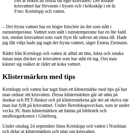
Det är enkelt att ordna sitt eget krisvatten. Det testade
krisvattnet har förvarats i frysen och i köksskåp i ett år.
Foto: Kretslopp och vatten.
– Det frysta vattnet har en högre fräschör än det som stått i
rumstemperatur. Vattnet som stått i rumstemperatur har en lite fadd
ton, medan krisvattnet som varit fryst får saliven att rinna till. Hade
jag fått välja hade jag tagit det frysta vattnet, säger Emma Ziemann.
Rådet från Kretslopp och vatten är alltid att titta, lukta och smaka
innan man dricker av krisvatten som har stått ett tag. Om man
känner sig osäker är rådet att koka vattnet.
Klistermärken med tips
Kretslopp och vatten har tagit fram ett klistermärke med tips på hur
man ordnar sitt krisvatten. Dessa klistermärken går att sätta på
dunkar och PET-flaskor och på klistermärkena går det att skriva när
man har fyllt på krisvattnet. Under Beredskapsveckan, som är under
vecka 39, finns klistermärken att hämta på bibliotek och
medborgarkontor i Göteborg.
Under onsdag 24 september finns Kretslopp och vatten i Nordstan
och delar ut klistermärken och talar om krisvatten.