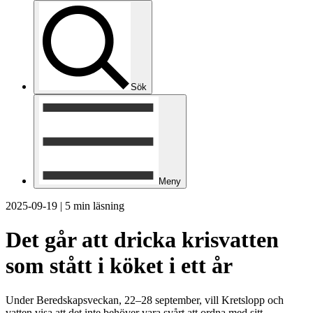
Sök
Meny
2025-09-19
|
5 min läsning
Det går att dricka krisvatten
som stått i köket i ett år
Under Beredskapsveckan, 22–28 september, vill Kretslopp och
vatten visa att det inte behöver vara svårt att ordna med sitt