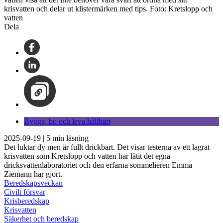
krisvatten och delar ut klistermärken med tips. Foto: Kretslopp och
vatten
Dela
Bygga, bo och leva hållbart
2025-09-19
|
5
min läsning
Det luktar dy men är fullt drickbart. Det visar testerna av ett lagrat
krisvatten som Kretslopp och vatten har låtit det egna
dricksvattenlaboratoriet och den erfarna sommelieren Emma
Ziemann har gjort.
Beredskapsveckan
Civilt försvar
Krisberedskap
Krisvatten
Säkerhet och beredskap