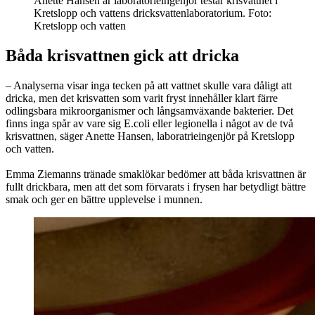
Anette Hansen är laboratorieingenjör testar krisvattnet i
Kretslopp och vattens dricksvattenlaboratorium. Foto:
Kretslopp och vatten
Båda krisvattnen gick att dricka
– Analyserna visar inga tecken på att vattnet skulle vara dåligt att
dricka, men det krisvatten som varit fryst innehåller klart färre
odlingsbara mikroorganismer och långsamväxande bakterier. Det
finns inga spår av vare sig E.coli eller legionella i något av de två
krisvattnen, säger Anette Hansen, laboratrieingenjör på Kretslopp
och vatten.
Emma Ziemanns tränade smaklökar bedömer att båda krisvattnen är
fullt drickbara, men att det som förvarats i frysen har betydligt bättre
smak och ger en bättre upplevelse i munnen.