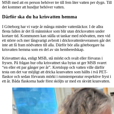
MSB med att en person behöver tre till fem liter vatten per dygn. Till
det kommer att husdjur behöver vatten.
Därför ska du ha krisvatten hemma
I Göteborg har vi varje år många mindre vattenläckor. I de allra
flesta fallen är det få människor som blir utan dricksvatten under
kortare tid. Kommunen kan ställa ut tankar med nödvatten, men vid
ett större och mer långvarigt avbrott i dricksvattenleveransen går det
inte att få fram nödvatten till alla. Därför bör alla göteborgare ha
krisvatten hemma som en del av sin hemberedskap.
Krisvattnet ska, enligt MSB, stå mörkt och svalt eller förvaras i
frysen. På frågan hur ofta krisvattnet ska bytas ut ger MSB svaret
“en eller ett par gånger per år”. Kretslopp och vatten ville därför
testa om det var möjligt att dricka kranvatten som hällts i två PET-
flaskor och sedan förvarats mörkt i rumstemperatur respektive fryst i
ett år. Båda flaskorna hade först sköljts ur med en skvätt kranvatten.