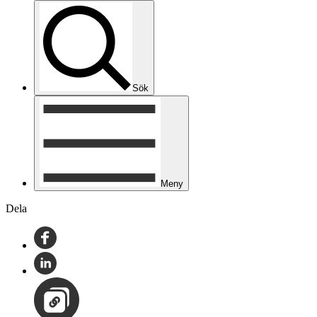
Sök
Meny
Dela