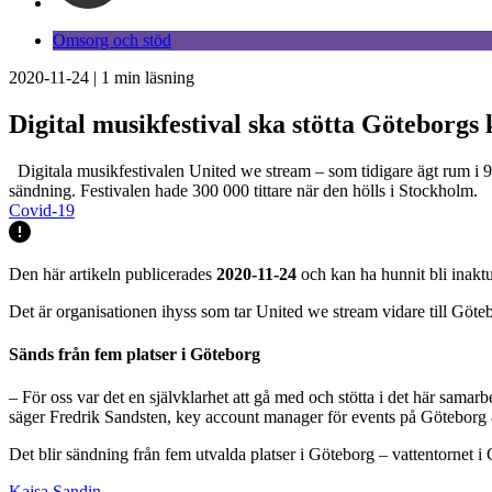
Omsorg och stöd
2020-11-24
|
1
min läsning
Digital musikfestival ska stötta Göteborgs
Digitala musikfestivalen United we stream – som tidigare ägt rum i 9
sändning. Festivalen hade 300 000 tittare när den hölls i Stockholm.
Covid-19
Den här artikeln publicerades
2020-11-24
och kan ha hunnit bli inaktu
Det är organisationen ihyss som tar United we stream vidare till Gö
Sänds från fem platser i Göteborg
– För oss var det en självklarhet att gå med och stötta i det här samarbe
säger Fredrik Sandsten, key account manager för events på Göteborg
Det blir sändning från fem utvalda platser i Göteborg – vattentornet i
Kajsa Sandin