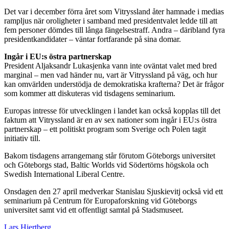
Det var i december förra året som Vitryssland åter hamnade i medias
rampljus när oroligheter i samband med presidentvalet ledde till att
fem personer dömdes till långa fängelsestraff. Andra – däribland fyra
presidentkandidater – väntar fortfarande på sina domar.
Ingår i EU:s östra partnerskap
President Aljaksandr Lukasjenka vann inte oväntat valet med bred
marginal – men vad händer nu, vart är Vitryssland på väg, och hur
kan omvärlden understödja de demokratiska krafterna? Det är frågor
som kommer att diskuteras vid tisdagens seminarium.
Europas intresse för utvecklingen i landet kan också kopplas till det
faktum att Vitryssland är en av sex nationer som ingår i EU:s östra
partnerskap – ett politiskt program som Sverige och Polen tagit
initiativ till.
Bakom tisdagens arrangemang står förutom Göteborgs universitet
och Göteborgs stad, Baltic Worlds vid Södertörns högskola och
Swedish International Liberal Centre.
Onsdagen den 27 april medverkar Stanislau Sjuskievitj också vid ett
seminarium på Centrum för Europaforskning vid Göteborgs
universitet samt vid ett offentligt samtal på Stadsmuseet.
Lars Hjertberg