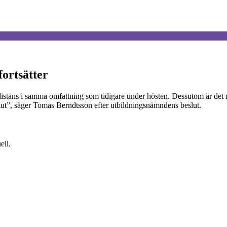
ortsätter
ans i samma omfattning som tidigare under hösten. Dessutom är det nu m
eslut”, säger Tomas Berndtsson efter utbildningsnämndens beslut.
ell.