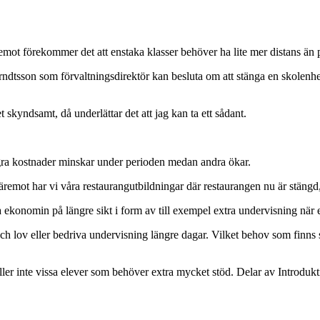
ot förekommer det att enstaka klasser behöver ha lite mer distans än pl
ndtsson som förvaltningsdirektör kan besluta om att stänga en skolenhet
 skyndsamt, då underlättar det att jag kan ta ett sådant.
gra kostnader minskar under perioden medan andra ökar.
äremot har vi våra restaurangutbildningar där restaurangen nu är stängd, 
onomin på längre sikt i form av till exempel extra undervisning när el
ch lov eller bedriva undervisning längre dagar. Vilket behov som finns se
ler inte vissa elever som behöver extra mycket stöd. Delar av Introduk