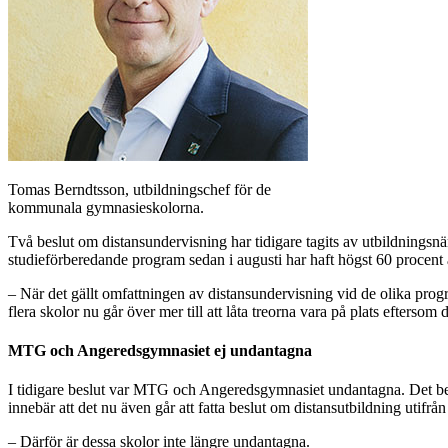
Tomas Berndtsson, utbildningschef för de
kommunala gymnasieskolorna.
Två beslut om distansundervisning har tidigare tagits av utbildningsnä
studieförberedande program sedan i augusti har haft högst 60 procent 
– När det gällt omfattningen av distansundervisning vid de olika progr
flera skolor nu går över mer till att låta treorna vara på plats eftersom
MTG och Angeredsgymnasiet ej undantagna
I tidigare beslut var MTG och Angeredsgymnasiet undantagna. Det bero
innebär att det nu även går att fatta beslut om distansutbildning utifrån
– Därför är dessa skolor inte längre undantagna.