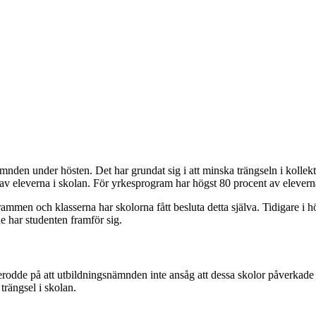
mnden under hösten. Det har grundat sig i att minska trängseln i kollekt
av eleverna i skolan. För yrkesprogram har högst 80 procent av eleverna 
ammen och klasserna har skolorna fått besluta detta själva. Tidigare i hö
 de har studenten framför sig.
dde på att utbildningsnämnden inte ansåg att dessa skolor påverkade t
 trängsel i skolan.