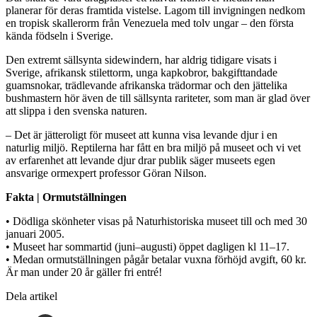
planerar för deras framtida vistelse. Lagom till invigningen nedkom
en tropisk skallerorm från Venezuela med tolv ungar – den första
kända födseln i Sverige.
Den extremt sällsynta sidewindern, har aldrig tidigare visats i
Sverige, afrikansk stilettorm, unga kapkobror, bakgifttandade
guamsnokar, trädlevande afrikanska trädormar och den jättelika
bushmastern hör även de till sällsynta rariteter, som man är glad över
att slippa i den svenska naturen.
– Det är jätteroligt för museet att kunna visa levande djur i en
naturlig miljö. Reptilerna har fått en bra miljö på museet och vi vet
av erfarenhet att levande djur drar publik säger museets egen
ansvarige ormexpert professor Göran Nilson.
Fakta | Ormutställningen
• Dödliga skönheter visas på Naturhistoriska museet till och med 30
januari 2005.
• Museet har sommartid (juni–augusti) öppet dagligen kl 11–17.
• Medan ormutställningen pågår betalar vuxna förhöjd avgift, 60 kr.
Är man under 20 år gäller fri entré!
Dela artikel