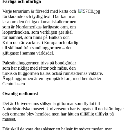
Farliga och ofarliga
Varje terrarium är försedd med karta och
förklarande och tydlig text. Där kan man
läsa om den östliga diamantskallerormen
som är Nordamerikas farligaste orm, om
leopardsnoken, som verkligen ger skäl
för namnet, som finns på Balkan och
Krim och är vackrast i Europa och ofarlig
till skillnad från sandhuggormen – den
giftigaste i samma världsdel.
Palestinahuggormen trivs på bondgårdar
som har rikligt med råttor och möss, den
turkiska huggormen kallas också ruinstädernas väktare.
Ängshuggormen är en nyupptäckt art, med hemtrakter i
Centralasien.
Ovanlig nedkomst
Det är Universeums sällsynta giftormar som flyttat till
Naturhistoriska museet. Universeum har tvingats till nedskärningar
och ormarna blev hemlösa men har fått en tillfällig tillflykt på
museet.
Där skall de vara dragplåster ett halvår framöver medan man