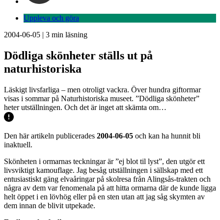
Uppleva och göra
2004-06-05
|
3
min läsning
Dödliga skönheter ställs ut på
naturhistoriska
Läskigt livsfarliga – men otroligt vackra. Över hundra giftormar
visas i sommar på Naturhistoriska museet. ”Dödliga skönheter”
heter utställningen. Och det är inget att skämta om…
Den här artikeln publicerades
2004-06-05
och kan ha hunnit bli
inaktuell.
Skönheten i ormarnas teckningar är ”ej blot til lyst”, den utgör ett
livsviktigt kamouflage. Jag besåg utställningen i sällskap med ett
entusiastiskt gäng elvaåringar på skolresa från Alingsås-trakten och
några av dem var fenomenala på att hitta ormarna där de kunde ligga
helt öppet i en lövhög eller på en sten utan att jag såg skymten av
dem innan de blivit utpekade.