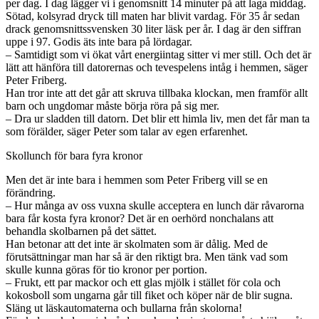
per dag. I dag lägger vi i genomsnitt 14 minuter på att laga middag.
Sötad, kolsyrad dryck till maten har blivit vardag. För 35 år sedan
drack genomsnittssvensken 30 liter läsk per år. I dag är den siffran
uppe i 97. Godis äts inte bara på lördagar.
– Samtidigt som vi ökat vårt energiintag sitter vi mer still. Och det är
lätt att hänföra till datorernas och tevespelens intåg i hemmen, säger
Peter Friberg.
Han tror inte att det går att skruva tillbaka klockan, men framför allt
barn och ungdomar måste börja röra på sig mer.
– Dra ur sladden till datorn. Det blir ett himla liv, men det får man ta
som förälder, säger Peter som talar av egen erfarenhet.
Skollunch för bara fyra kronor
Men det är inte bara i hemmen som Peter Friberg vill se en
förändring.
– Hur många av oss vuxna skulle acceptera en lunch där råvarorna
bara får kosta fyra kronor? Det är en oerhörd nonchalans att
behandla skolbarnen på det sättet.
Han betonar att det inte är skolmaten som är dålig. Med de
förutsättningar man har så är den riktigt bra. Men tänk vad som
skulle kunna göras för tio kronor per portion.
– Frukt, ett par mackor och ett glas mjölk i stället för cola och
kokosboll som ungarna går till fiket och köper när de blir sugna.
Släng ut läskautomaterna och bullarna från skolorna!