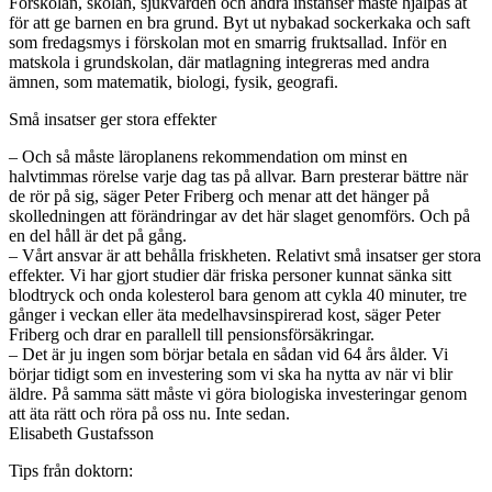
Förskolan, skolan, sjukvården och andra instanser måste hjälpas åt
för att ge barnen en bra grund. Byt ut nybakad sockerkaka och saft
som fredagsmys i förskolan mot en smarrig fruktsallad. Inför en
matskola i grundskolan, där matlagning integreras med andra
ämnen, som matematik, biologi, fysik, geografi.
Små insatser ger stora effekter
– Och så måste läroplanens rekommendation om minst en
halvtimmas rörelse varje dag tas på allvar. Barn presterar bättre när
de rör på sig, säger Peter Friberg och menar att det hänger på
skolledningen att förändringar av det här slaget genomförs. Och på
en del håll är det på gång.
– Vårt ansvar är att behålla friskheten. Relativt små insatser ger stora
effekter. Vi har gjort studier där friska personer kunnat sänka sitt
blodtryck och onda kolesterol bara genom att cykla 40 minuter, tre
gånger i veckan eller äta medelhavsinspirerad kost, säger Peter
Friberg och drar en parallell till pensionsförsäkringar.
– Det är ju ingen som börjar betala en sådan vid 64 års ålder. Vi
börjar tidigt som en investering som vi ska ha nytta av när vi blir
äldre. På samma sätt måste vi göra biologiska investeringar genom
att äta rätt och röra på oss nu. Inte sedan.
Elisabeth Gustafsson
Tips från doktorn: