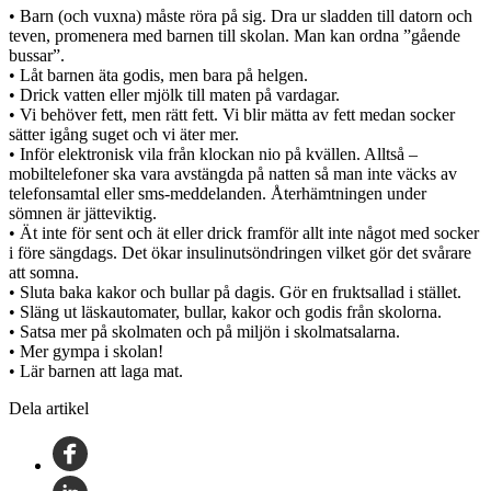
• Barn (och vuxna) måste röra på sig. Dra ur sladden till datorn och
teven, promenera med barnen till skolan. Man kan ordna ”gående
bussar”.
• Låt barnen äta godis, men bara på helgen.
• Drick vatten eller mjölk till maten på vardagar.
• Vi behöver fett, men rätt fett. Vi blir mätta av fett medan socker
sätter igång suget och vi äter mer.
• Inför elektronisk vila från klockan nio på kvällen. Alltså –
mobiltelefoner ska vara avstängda på natten så man inte väcks av
telefonsamtal eller sms-meddelanden. Återhämtningen under
sömnen är jätteviktig.
• Ät inte för sent och ät eller drick framför allt inte något med socker
i före sängdags. Det ökar insulinutsöndringen vilket gör det svårare
att somna.
• Sluta baka kakor och bullar på dagis. Gör en fruktsallad i stället.
• Släng ut läskautomater, bullar, kakor och godis från skolorna.
• Satsa mer på skolmaten och på miljön i skolmatsalarna.
• Mer gympa i skolan!
• Lär barnen att laga mat.
Dela artikel