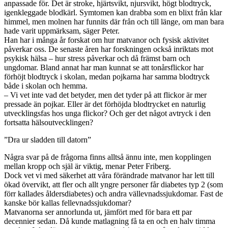
anpassade för. Det är stroke, hjärtsvikt, njursvikt, högt blodtryck,
igenkleggade blodkärl. Symtomen kan drabba som en blixt från klar
himmel, men molnen har funnits där från och till länge, om man bara
hade varit uppmärksam, säger Peter.
Han har i många år forskat om hur matvanor och fysisk aktivitet
påverkar oss. De senaste åren har forskningen också inriktats mot
psykisk hälsa – hur stress påverkar och då främst barn och
ungdomar. Bland annat har man kunnat se att tonårsflickor har
förhöjt blodtryck i skolan, medan pojkarna har samma blodtryck
både i skolan och hemma.
– Vi vet inte vad det betyder, men det tyder på att flickor är mer
pressade än pojkar. Eller är det förhöjda blodtrycket en naturlig
utvecklingsfas hos unga flickor? Och ger det något avtryck i den
fortsatta hälsoutvecklingen?
”Dra ur sladden till datorn”
Några svar på de frågorna finns alltså ännu inte, men kopplingen
mellan kropp och själ är viktig, menar Peter Friberg.
Dock vet vi med säkerhet att våra förändrade matvanor har lett till
ökad övervikt, att fler och allt yngre personer får diabetes typ 2 (som
förr kallades åldersdiabetes) och andra vällevnadssjukdomar. Fast de
kanske bör kallas fellevnadssjukdomar?
Matvanorna ser annorlunda ut, jämfört med för bara ett par
decennier sedan. Då kunde matlagning få ta en och en halv timma