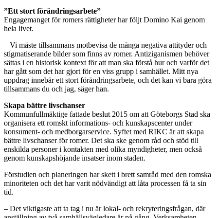
”Ett stort förändringsarbete”
Engagemanget för romers rättigheter har följt Domino Kai genom
hela livet.
– Vi måste tillsammans motbevisa de många negativa attityder och
stigmatiserande bilder som finns av romer. Antiziganismen behöver
sättas i en historisk kontext för att man ska förstå hur och varför det
har gått som det har gjort för en viss grupp i samhället. Mitt nya
uppdrag innebär ett stort förändringsarbete, och det kan vi bara göra
tillsammans du och jag, säger han.
Skapa bättre livschanser
Kommunfullmäktige fattade beslut 2015 om att Göteborgs Stad ska
organisera ett romskt informations- och kunskapscenter under
konsument- och medborgarservice. Syftet med RIKC är att skapa
bättre livschanser för romer. Det ska ske genom råd och stöd till
enskilda personer i kontakten med olika myndigheter, men också
genom kunskapshöjande insatser inom staden.
Förstudien och planeringen har skett i brett samråd med den romska
minoriteten och det har varit nödvändigt att låta processen få ta sin
tid.
– Det viktigaste att ta tag i nu är lokal- och rekryteringsfrågan, där
anställning av två samhällsvägledare är på gång. Verksamheten