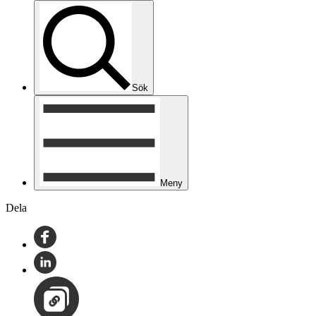
Sök
Meny
Dela