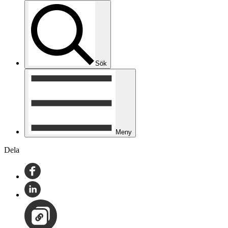
Sök
Meny
Dela