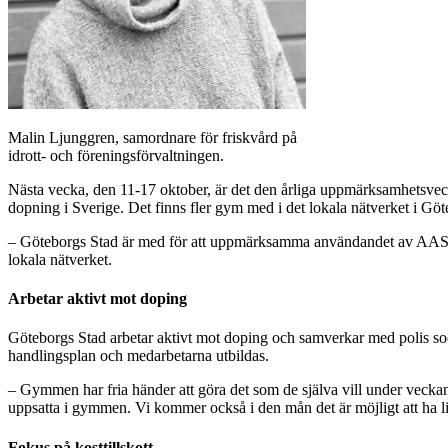
Malin Ljunggren, samordnare för friskvård på
idrott- och föreningsförvaltningen.
Nästa vecka, den 11-17 oktober, är det den årliga uppmärksamhetsve
dopning i Sverige. Det finns fler gym med i det lokala nätverket i Göt
– Göteborgs Stad är med för att uppmärksamma användandet av AAS, and
lokala nätverket.
Arbetar aktivt mot doping
Göteborgs Stad arbetar aktivt mot doping och samverkar med polis soc
handlingsplan och medarbetarna utbildas.
– Gymmen har fria händer att göra det som de själva vill under veckan
uppsatta i gymmen. Vi kommer också i den mån det är möjligt att ha l
Fokus på kosttillskott