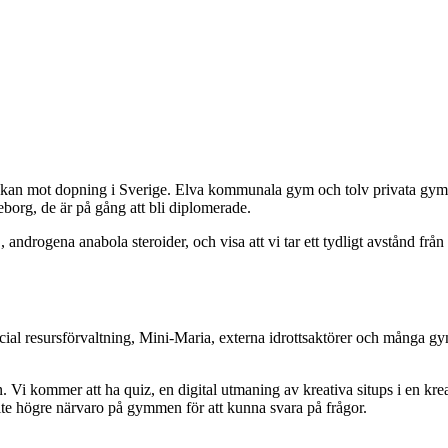
ckan mot dopning i Sverige. Elva kommunala gym och tolv privata gym 
eborg, de är på gång att bli diplomerade.
rogena anabola steroider, och visa att vi tar ett tydligt avstånd frå
ial resursförvaltning, Mini-Maria, externa idrottsaktörer och många gy
. Vi kommer att ha quiz, en digital utmaning av kreativa situps i en kr
ite högre närvaro på gymmen för att kunna svara på frågor.