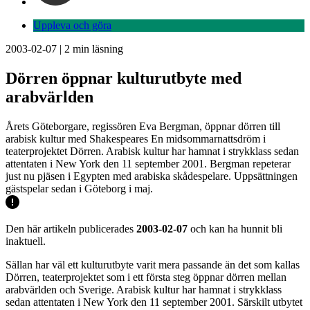
Uppleva och göra
2003-02-07
|
2
min läsning
Dörren öppnar kulturutbyte med
arabvärlden
Årets Göteborgare, regissören Eva Bergman, öppnar dörren till
arabisk kultur med Shakespeares En midsommarnattsdröm i
teaterprojektet Dörren. Arabisk kultur har hamnat i strykklass sedan
attentaten i New York den 11 september 2001. Bergman repeterar
just nu pjäsen i Egypten med arabiska skådespelare. Uppsättningen
gästspelar sedan i Göteborg i maj.
Den här artikeln publicerades
2003-02-07
och kan ha hunnit bli
inaktuell.
Sällan har väl ett kulturutbyte varit mera passande än det som kallas
Dörren, teaterprojektet som i ett första steg öppnar dörren mellan
arabvärlden och Sverige. Arabisk kultur har hamnat i strykklass
sedan attentaten i New York den 11 september 2001. Särskilt utbytet