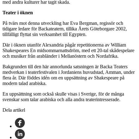
med andra kulturer har tagit skada.
Teater i öknen
På tvärs mot denna utveckling har Eva Bergman, regissör och
tidigare ledare för Backateatern, tillika Årets Göteborgare 2002,
tillfälligt flyttat sin verksamhet till Egypten.
Där i öknen utanför Alexandria pågår repetitionerna av William
Shakespeares En midsommarnattsdröm, med ett 20-tal skådespelare
och musiker från arabländer i Mellanöstern och Nordafrika.
Bakgrunden till den här annorlunda satsningen är Backa Teaters
medverkan i teaterfestivalen i Jordaniens huvudstad, Amman, under
flera år. Där föddes idén om en uppsättning av Shakespeare på
modern talad arabiska.
En uppsättning som också skulle visas i Sverige, för de många
svenskar som talar arabiska och alla andra teaterintresserade.
Dela artikel