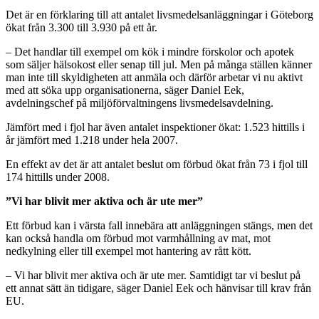
Det är en förklaring till att antalet livsmedelsanläggningar i Göteborg
ökat från 3.300 till 3.930 på ett år.
– Det handlar till exempel om kök i mindre förskolor och apotek
som säljer hälsokost eller senap till jul. Men på många ställen känner
man inte till skyldigheten att anmäla och därför arbetar vi nu aktivt
med att söka upp organisationerna, säger Daniel Eek,
avdelningschef på miljöförvaltningens livsmedelsavdelning.
Jämfört med i fjol har även antalet inspektioner ökat: 1.523 hittills i
år jämfört med 1.218 under hela 2007.
En effekt av det är att antalet beslut om förbud ökat från 73 i fjol till
174 hittills under 2008.
”Vi har blivit mer aktiva och är ute mer”
Ett förbud kan i värsta fall innebära att anläggningen stängs, men det
kan också handla om förbud mot varmhållning av mat, mot
nedkylning eller till exempel mot hantering av rått kött.
– Vi har blivit mer aktiva och är ute mer. Samtidigt tar vi beslut på
ett annat sätt än tidigare, säger Daniel Eek och hänvisar till krav från
EU.