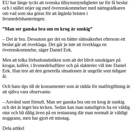
EU har länge tyckt att svenska tillsynsmyndigheter tar för få beslut
och i stället nöjer sig med överenskommelser med näringsidkaren
om vad som ska göras för att åtgärda bristen i
livsmedelshanteringen.
”Man ser ganska bra om en krog är sunkig”
– Det är bra. Dessutom ger det en bättre rättssäkerhet eftersom ett
beslut går att överklaga. Det går ju inte att överklaga en
överenskommelse, säger Daniel Eek.
Men att tolka förbudsstatistiken som att det blivit snuskigare på
krogar, kaféer, i livsmedelsaffärer och på slakterier vill inte Daniel
Eek. Han tror att den generella situationen är ungefär som tidigare
år.
Och hans tips till de konsumenter som är rädda för matförgiftning är
att själva vara observanta:
– Använd sunt förnuft. Man ser ganska bra om en krog är sunkig
och det är inget bra tecken. Sedan kan man naturligtvis ha en väldig
otur och bli dålig även på en restaurang där man normalt är väldigt
noggrann, men har gjort ett misstag.
Dela artikel