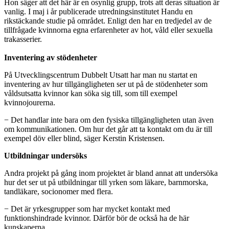
Hon säger att det här är en osynlig grupp, trots att deras situation är
vanlig. I maj i år publicerade utredningsinstitutet Handu en
rikstäckande studie på området. Enligt den har en tredjedel av de
tillfrågade kvinnorna egna erfarenheter av hot, våld eller sexuella
trakasserier.
Inventering av stödenheter
På Utvecklingscentrum Dubbelt Utsatt har man nu startat en
inventering av hur tillgängligheten ser ut på de stödenheter som
våldsutsatta kvinnor kan söka sig till, som till exempel
kvinnojourerna.
− Det handlar inte bara om den fysiska tillgängligheten utan även
om kommunikationen. Om hur det går att ta kontakt om du är till
exempel döv eller blind, säger Kerstin Kristensen.
Utbildningar undersöks
Andra projekt på gång inom projektet är bland annat att undersöka
hur det ser ut på utbildningar till yrken som läkare, barnmorska,
tandläkare, socionomer med flera.
− Det är yrkesgrupper som har mycket kontakt med
funktionshindrade kvinnor. Därför bör de också ha de här
kunskaperna.