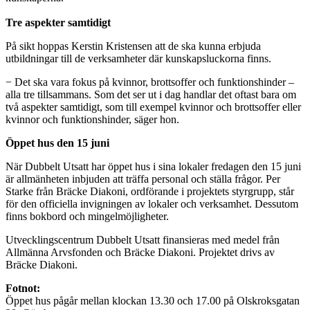
Tre aspekter samtidigt
På sikt hoppas Kerstin Kristensen att de ska kunna erbjuda
utbildningar till de verksamheter där kunskapsluckorna finns.
− Det ska vara fokus på kvinnor, brottsoffer och funktionshinder –
alla tre tillsammans. Som det ser ut i dag handlar det oftast bara om
två aspekter samtidigt, som till exempel kvinnor och brottsoffer eller
kvinnor och funktionshinder, säger hon.
Öppet hus den 15 juni
När Dubbelt Utsatt har öppet hus i sina lokaler fredagen den 15 juni
är allmänheten inbjuden att träffa personal och ställa frågor. Per
Starke från Bräcke Diakoni, ordförande i projektets styrgrupp, står
för den officiella invigningen av lokaler och verksamhet. Dessutom
finns bokbord och mingelmöjligheter.
Utvecklingscentrum Dubbelt Utsatt finansieras med medel från
Allmänna Arvsfonden och Bräcke Diakoni. Projektet drivs av
Bräcke Diakoni.
Fotnot:
Öppet hus pågår mellan klockan 13.30 och 17.00 på Olskroksgatan