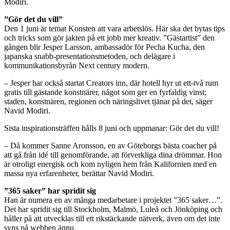
Modiri.
”Gör det du vill”
Den 1 juni är temat Konsten att vara arbetslös. Här ska det bytas tips
och tricks som gör jakten på ett jobb mer kreativ. ”Gästartist” den
gången blir Jesper Larsson, ambassadör för Pecha Kucha, den
japanska snabb-presentationsmetoden, och delägare i
kommunikationsbyrån Next century modern.
– Jesper har också startat Creators inn, där hotell hyr ut ett-två rum
gratis till gästande konstnärer, något som ger en fyrfaldig vinst;
staden, konstnären, regionen och näringslivet tjänar på det, säger
Navid Modiri.
Sista inspirationsträffen hålls 8 juni och uppmanar: Gör det du vill!
– Då kommer Sanne Aronsson, en av Göteborgs bästa coacher på
att gå från idé till genomförande, att förverkliga dina drömmar. Hon
är otroligt energisk och kom nyligen hem från Kalifornien med en
massa nya erfarenheter, berättar Navid Modiri.
”365 saker” har spridit sig
Han är numera en av många medarbetare i projektet ”365 saker…”.
Det har spridit sig till Stockholm, Malmö, Luleå och Jönköping och
håller på att utvecklas till ett rikstäckande nätverk, även om det inte
syns på webben ännu.