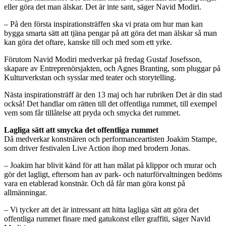
eller göra det man älskar. Det är inte sant, säger Navid Modiri.
– På den första inspirationsträffen ska vi prata om hur man kan
bygga smarta sätt att tjäna pengar på att göra det man älskar så man
kan göra det oftare, kanske till och med som ett yrke.
Förutom Navid Modiri medverkar på fredag Gustaf Josefsson,
skapare av Entreprenörsjakten, och Agnes Branting, som pluggar på
Kulturverkstan och sysslar med teater och storytelling.
Nästa inspirationsträff är den 13 maj och har rubriken Det är din stad
också! Det handlar om rätten till det offentliga rummet, till exempel
vem som får tillåtelse att pryda och smycka det rummet.
Lagliga sätt att smycka det offentliga rummet
Då medverkar konstnären och performanceartisten Joakim Stampe,
som driver festivalen Live Action ihop med brodern Jonas.
– Joakim har blivit känd för att han målat på klippor och murar och
gör det lagligt, eftersom han av park- och naturförvaltningen bedöms
vara en etablerad konstnär. Och då får man göra konst på
allmänningar.
– Vi tycker att det är intressant att hitta lagliga sätt att göra det
offentliga rummet finare med gatukonst eller graffiti, säger Navid