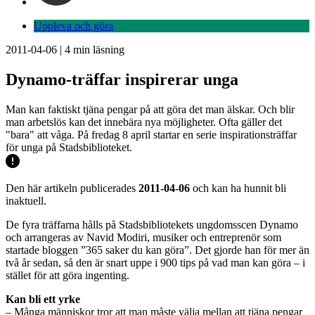
Uppleva och göra
2011-04-06
|
4
min läsning
Dynamo-träffar inspirerar unga
Man kan faktiskt tjäna pengar på att göra det man älskar. Och blir
man arbetslös kan det innebära nya möjligheter. Ofta gäller det
"bara" att våga. På fredag 8 april startar en serie inspirationsträffar
för unga på Stadsbiblioteket.
Den här artikeln publicerades
2011-04-06
och kan ha hunnit bli
inaktuell.
De fyra träffarna hålls på Stadsbibliotekets ungdomsscen Dynamo
och arrangeras av Navid Modiri, musiker och entreprenör som
startade bloggen ”365 saker du kan göra”. Det gjorde han för mer än
två år sedan, så den är snart uppe i 900 tips på vad man kan göra – i
stället för att göra ingenting.
Kan bli ett yrke
– Många människor tror att man måste välja mellan att tjäna pengar