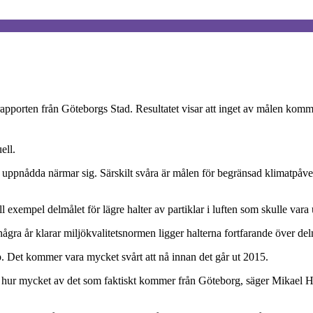
rapporten från Göteborgs Stad. Resultatet visar att inget av målen kommer
ell.
 uppnådda närmar sig. Särskilt svåra är målen för begränsad klimatpåverk
 exempel delmålet för lägre halter av partiklar i luften som skulle var
några år klarar miljökvalitetsnormen ligger halterna fortfarande över d
Det kommer vara mycket svårt att nå innan det går ut 2015.
och hur mycket av det som faktiskt kommer från Göteborg, säger Mikael 