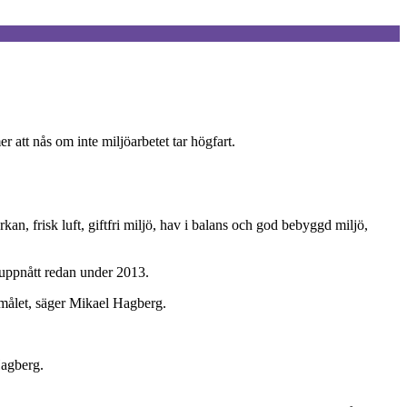
 att nås om inte miljöarbetet tar högfart.
an, frisk luft, giftfri miljö, hav i balans och god bebyggd miljö,
a uppnått redan under 2013.
elmålet, säger Mikael Hagberg.
Hagberg.