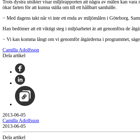
Trots dystra utsikter visar miljörapporten att några av målen kan vara 
ökar farten för att kunna ställa om till ett hållbart samhälle.
− Med dagens takt når vi inte ett enda av miljömålen i Göteborg. Samm
Han bedömer att ett viktigt steg i miljöarbetet är att genomföra de åt
− Vi kan komma långt om vi genomför åtgärderna i programmet, säg
Camilla Adolfsson
Dela artikel
2013-06-05
Camilla Adolfsson
2013-06-05
Dela artikel