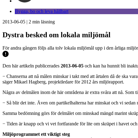
Bygga, bo och leva hållbart
2013-06-05
|
2
min läsning
Dystra besked om lokala miljömål
För andra gången följs alla tolv lokala miljömål upp i den årliga miljö
Den här artikeln publicerades
2013-06-05
och kan ha hunnit bli inaktu
− Chanserna att nå målen minskar i takt med att årtalen då de ska vara
säger Mikael Hagberg, projektledare för 2012 års miljörapport.
Några av delmålen inom de här områdena är extra svåra att nå. Som till
− Så blir det inte. Även om partikelhalterna har minskat och vi sedan 
Samma bedömning görs för delmålet om minskad mängd marint skräp. 
− Tiden är knapp och vi vet fortfarande för lite om skräpet i havet 
Miljöprogrammet ett viktigt steg