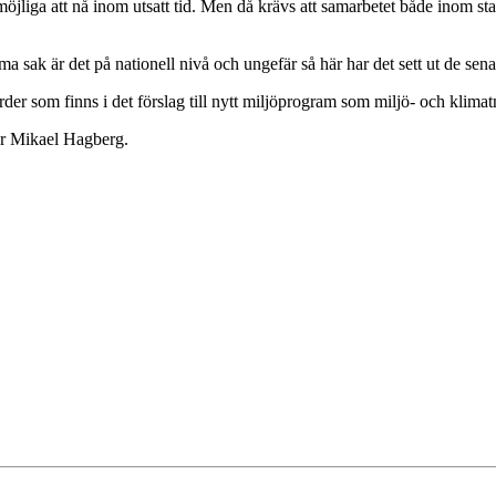
möjliga att nå inom utsatt tid. Men då krävs att samarbetet både inom sta
a sak är det på nationell nivå och ungefär så här har det sett ut de sen
gärder som finns i det förslag till nytt miljöprogram som miljö- och klim
er Mikael Hagberg.