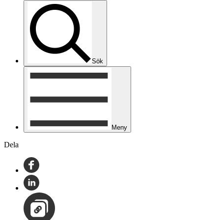
Sök
Meny
Dela