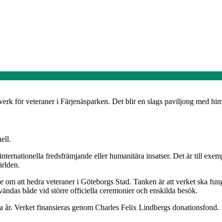
verk för veteraner i Färjenäsparken. Det blir en slags paviljong med hi
ell.
nternationella fredsfrämjande eller humanitära insatser. Det är till exe
ärlden.
e om att hedra veteraner i Göteborgs Stad. Tanken är att verket ska fun
ändas både vid större officiella ceremonier och enskilda besök.
a år. Verket finansieras genom Charles Felix Lindbergs donationsfond.