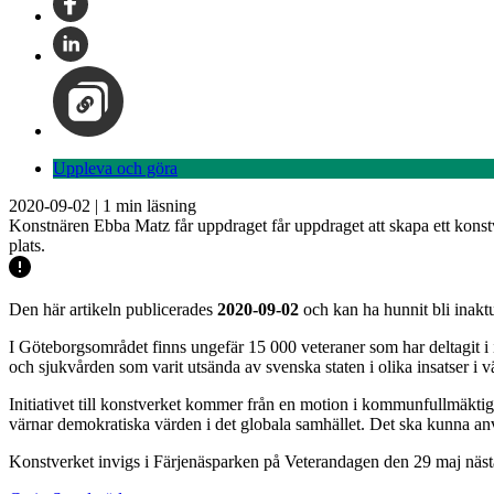
Uppleva och göra
2020-09-02
|
1
min läsning
Konstnären Ebba Matz får uppdraget får uppdraget att skapa ett konst
plats.
Den här artikeln publicerades
2020-09-02
och kan ha hunnit bli inaktu
I Göteborgsområdet finns ungefär 15 000 veteraner som har deltagit i i
och sjukvården som varit utsända av svenska staten i olika insatser i v
Initiativet till konstverket kommer från en motion i kommunfullmäktig
värnar demokratiska värden i det globala samhället. Det ska kunna anv
Konstverket invigs i Färjenäsparken på Veterandagen den 29 maj näst