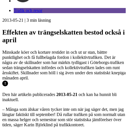
Trafik och resor
2013-05-21
|
3
min läsning
Effekten av trängselskatten bestod också i
april
Minskade köer och kortare restider in och ut ur stan, bättre
punktlighet och få fullbelagda fordon i kollektivtrafiken. Det är
några av de skillnader som har märkts tydligast i Göteborgs-trafiken
sedan trängselskatten infördes och kollektivtrafiken lades om runt
årsskiftet. Skillnader som höll i sig även under den statistiskt knepiga
månaden april.
Den här artikeln publicerades
2013-05-21
och kan ha hunnit bli
inaktuell.
– Många som älskar våren tycker inte om när jag säger det, men jag
längtar faktiskt till september! Då rullar trafiken på som normalt utan
en massa helger och semestrar som stör statistiska jämförelser över
tiden, säger Karin Björklind på trafikkontoret.