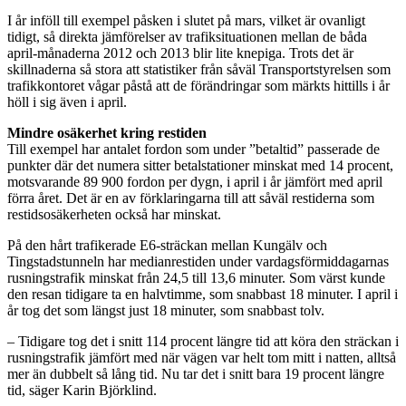
I år inföll till exempel påsken i slutet på mars, vilket är ovanligt
tidigt, så direkta jämförelser av trafiksituationen mellan de båda
april-månaderna 2012 och 2013 blir lite knepiga. Trots det är
skillnaderna så stora att statistiker från såväl Transportstyrelsen som
trafikkontoret vågar påstå att de förändringar som märkts hittills i år
höll i sig även i april.
Mindre osäkerhet kring restiden
Till exempel har antalet fordon som under ”betaltid” passerade de
punkter där det numera sitter betalstationer minskat med 14 procent,
motsvarande 89 900 fordon per dygn, i april i år jämfört med april
förra året. Det är en av förklaringarna till att såväl restiderna som
restidsosäkerheten också har minskat.
På den hårt trafikerade E6-sträckan mellan Kungälv och
Tingstadstunneln har medianrestiden under vardagsförmiddagarnas
rusningstrafik minskat från 24,5 till 13,6 minuter. Som värst kunde
den resan tidigare ta en halvtimme, som snabbast 18 minuter. I april i
år tog det som längst just 18 minuter, som snabbast tolv.
– Tidigare tog det i snitt 114 procent längre tid att köra den sträckan i
rusningstrafik jämfört med när vägen var helt tom mitt i natten, alltså
mer än dubbelt så lång tid. Nu tar det i snitt bara 19 procent längre
tid, säger Karin Björklind.