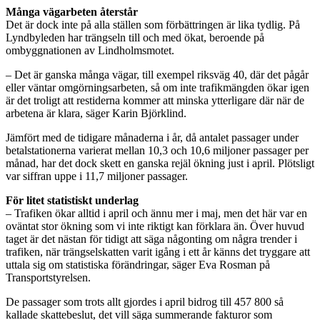
Många vägarbeten återstår
Det är dock inte på alla ställen som förbättringen är lika tydlig. På
Lyndbyleden har trängseln till och med ökat, beroende på
ombyggnationen av Lindholmsmotet.
– Det är ganska många vägar, till exempel riksväg 40, där det pågår
eller väntar omgörningsarbeten, så om inte trafikmängden ökar igen
är det troligt att restiderna kommer att minska ytterligare där när de
arbetena är klara, säger Karin Björklind.
Jämfört med de tidigare månaderna i år, då antalet passager under
betalstationerna varierat mellan 10,3 och 10,6 miljoner passager per
månad, har det dock skett en ganska rejäl ökning just i april. Plötsligt
var siffran uppe i 11,7 miljoner passager.
För litet statistiskt underlag
– Trafiken ökar alltid i april och ännu mer i maj, men det här var en
oväntat stor ökning som vi inte riktigt kan förklara än. Över huvud
taget är det nästan för tidigt att säga någonting om några trender i
trafiken, när trängselskatten varit igång i ett år känns det tryggare att
uttala sig om statistiska förändringar, säger Eva Rosman på
Transportstyrelsen.
De passager som trots allt gjordes i april bidrog till 457 800 så
kallade skattebeslut, det vill säga summerande fakturor som