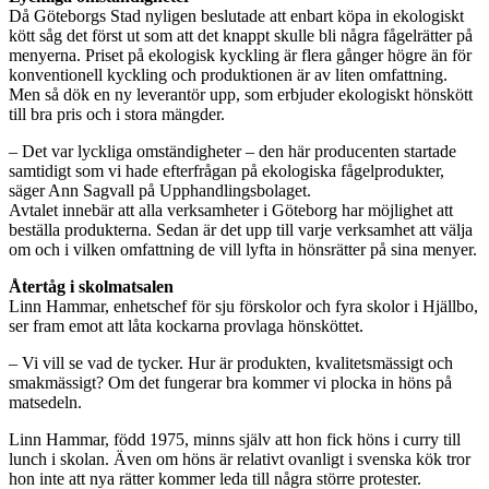
Då Göteborgs Stad nyligen beslutade att enbart köpa in ekologiskt
kött såg det först ut som att det knappt skulle bli några fågelrätter på
menyerna. Priset på ekologisk kyckling är flera gånger högre än för
konventionell kyckling och produktionen är av liten omfattning.
Men så dök en ny leverantör upp, som erbjuder ekologiskt hönskött
till bra pris och i stora mängder.
– Det var lyckliga omständigheter – den här producenten startade
samtidigt som vi hade efterfrågan på ekologiska fågelprodukter,
säger Ann Sagvall på Upphandlingsbolaget.
Avtalet innebär att alla verksamheter i Göteborg har möjlighet att
beställa produkterna. Sedan är det upp till varje verksamhet att välja
om och i vilken omfattning de vill lyfta in hönsrätter på sina menyer.
Återtåg i skolmatsalen
Linn Hammar, enhetschef för sju förskolor och fyra skolor i Hjällbo,
ser fram emot att låta kockarna provlaga hönsköttet.
– Vi vill se vad de tycker. Hur är produkten, kvalitetsmässigt och
smakmässigt? Om det fungerar bra kommer vi plocka in höns på
matsedeln.
Linn Hammar, född 1975, minns själv att hon fick höns i curry till
lunch i skolan. Även om höns är relativt ovanligt i svenska kök tror
hon inte att nya rätter kommer leda till några större protester.