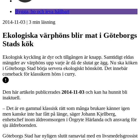
Bygga, bo och leva hållbart
2014-11-03
|
3
min läsning
Ekologiska värphöns blir mat i Göteborgs
Stads kök
Ekologisk kyckling är dyr och tillgången är knapp. Samtidigt eldas
mängder av värphöns upp varje år då de slutat ge ägg. Nu ska köken
i Göteborgs Stad börja servera ekologiskt hönskött. Det innebär
comeback för klassikern höns i curry.
Den här artikeln publicerades
2014-11-03
och kan ha hunnit bli
inaktuell.
– Det är en gammal klassisk rätt som många brukare känner igen
men kanske inte har fått på länge, säger Johann Kjellberg,
enhetschef inom äldreomsorgen i Örgryte Härlanda och ansvarig för
sju äldreboenden.
Göteborgs Stad har nyligen slutit ramavtal med en livsmedelsgrossist