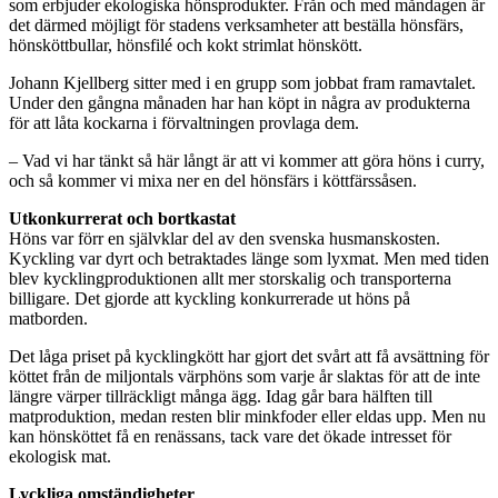
som erbjuder ekologiska hönsprodukter. Från och med måndagen är
det därmed möjligt för stadens verksamheter att beställa hönsfärs,
hönsköttbullar, hönsfilé och kokt strimlat hönskött.
Johann Kjellberg sitter med i en grupp som jobbat fram ramavtalet.
Under den gångna månaden har han köpt in några av produkterna
för att låta kockarna i förvaltningen provlaga dem.
– Vad vi har tänkt så här långt är att vi kommer att göra höns i curry,
och så kommer vi mixa ner en del hönsfärs i köttfärssåsen.
Utkonkurrerat och bortkastat
Höns var förr en självklar del av den svenska husmanskosten.
Kyckling var dyrt och betraktades länge som lyxmat. Men med tiden
blev kycklingproduktionen allt mer storskalig och transporterna
billigare. Det gjorde att kyckling konkurrerade ut höns på
matborden.
Det låga priset på kycklingkött har gjort det svårt att få avsättning för
köttet från de miljontals värphöns som varje år slaktas för att de inte
längre värper tillräckligt många ägg. Idag går bara hälften till
matproduktion, medan resten blir minkfoder eller eldas upp. Men nu
kan hönsköttet få en renässans, tack vare det ökade intresset för
ekologisk mat.
Lyckliga omständigheter