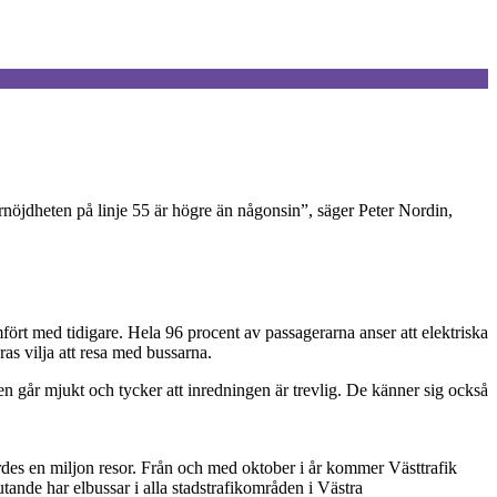
arnöjdheten på linje 55 är högre än någonsin”, säger Peter Nordin,
rt med tidigare. Hela 96 procent av passagerarna anser att elektriska
ras vilja att resa med bussarna.
en går mjukt och tycker att inredningen är trevlig. De känner sig också
jordes en miljon resor. Från och med oktober i år kommer Västtrafik
lutande har elbussar i alla stadstrafikområden i Västra