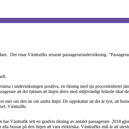
 nöjdare. Det visar Västtrafiks senaste passagerarundersökning. ”Passager
ell.
arna i undersökningen positiva, en ökning med sju procentenheter jämfö
ssagerare att det faktum att linjen drivs med miljövänligt bränsle ökar de
r mer om den än om andra linjer. De uppskattar att det är tyst, att buss
ef, Västtrafik,
dan har Västtrafik sett en gradvis ökning av antalet passagerare. 2018 g
alla bussar på den linjen att vara elektriska. Västtrafiks mål är att utes