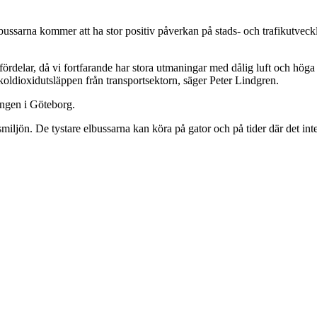
lbussarna kommer att ha stor positiv påverkan på stads- och trafikutvec
lsofördelar, då vi fortfarande har stora utmaningar med dålig luft och h
 koldioxidutsläppen från transportsektorn, säger Peter Lindgren.
ingen i Göteborg.
dsmiljön. De tystare elbussarna kan köra på gator och på tider där det int