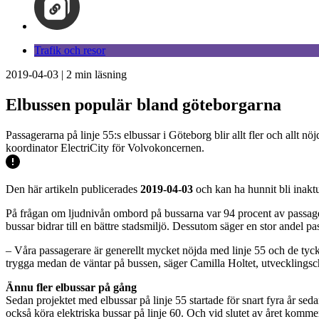
Trafik och resor
2019-04-03
|
2
min läsning
Elbussen populär bland göteborgarna
Passagerarna på linje 55:s elbussar i Göteborg blir allt fler och allt
koordinator ElectriCity för Volvokoncernen.
Den här artikeln publicerades
2019-04-03
och kan ha hunnit bli inaktu
På frågan om ljudnivån ombord på bussarna var 94 procent av passager
bussar bidrar till en bättre stadsmiljö. Dessutom säger en stor andel pa
– Våra passagerare är generellt mycket nöjda med linje 55 och de tycke
trygga medan de väntar på bussen, säger Camilla Holtet, utvecklingsch
Ännu fler elbussar på gång
Sedan projektet med elbussar på linje 55 startade för snart fyra år se
också köra elektriska bussar på linje 60. Och vid slutet av året kommer 