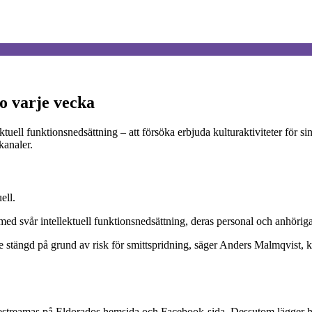
o varje vecka
ktuell funktionsnedsättning – att försöka erbjuda kulturaktiviteter för 
kanaler.
ell.
 med svår intellektuell funktionsnedsättning, deras personal och anhörig
de stängd på grund av risk för smittspridning, säger Anders Malmqvist, 
ivestreamas på Eldorados hemsida och Facebook-sida. Dessutom lägger 