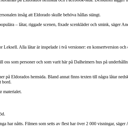
rsonalen insåg att Eldorado skulle behöva hållas stängt.
 populära – låtar, riggade scenen, fixade scenkläder och smink, säger A
ctor Leksell. Alla låtar är inspelade i två versioner: en konsertversion
till oss som personer och som varit här på Dalheimers hus på underhållnin
 ner på Eldorados hemsida. Bland annat finns texten till några låtar ned
t bord.
r materialet.
öd.
 många har nåtts. Filmen som setts av flest har över 2 000 visningar, säge