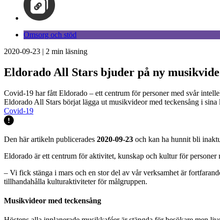
Omsorg och stöd
2020-09-23
|
2
min läsning
Eldorado All Stars bjuder på ny musikvide
Covid-19 har fått Eldorado – ett centrum för personer med svår intelle
Eldorado All Stars börjat lägga ut musikvideor med teckensång i sina 
Covid-19
Den här artikeln publicerades
2020-09-23
och kan ha hunnit bli inaktu
Eldorado är ett centrum för aktivitet, kunskap och kultur för personer
– Vi fick stänga i mars och en stor del av vår verksamhet är fortfaran
tillhandahålla kulturaktiviteter för målgruppen.
Musikvideor med teckensång
Höstens alla inplanerade musikkaféer är stängda för besökare men l