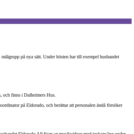
sin målgrupp på nya sätt. Under hösten har till exempel husbandet
a, och finns i Dalheimers Hus.
koordinator på Eldorado, och berättar att personalen ändå försöker
husbandet Eldorado All Stars ut musikvideor med teckensång under