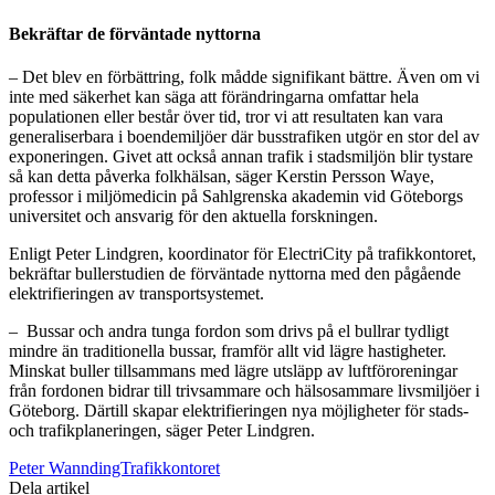
Bekräftar de förväntade nyttorna
– Det blev en förbättring, folk mådde signifikant bättre. Även om vi
inte med säkerhet kan säga att förändringarna omfattar hela
populationen eller består över tid, tror vi att resultaten kan vara
generaliserbara i boendemiljöer där busstrafiken utgör en stor del av
exponeringen. Givet att också annan trafik i stadsmiljön blir tystare
så kan detta påverka folkhälsan, säger Kerstin Persson Waye,
professor i miljömedicin på Sahlgrenska akademin vid Göteborgs
universitet och ansvarig för den aktuella forskningen.
Enligt Peter Lindgren, koordinator för ElectriCity på trafikkontoret,
bekräftar bullerstudien de förväntade nyttorna med den pågående
elektrifieringen av transportsystemet.
– Bussar och andra tunga fordon som drivs på el bullrar tydligt
mindre än traditionella bussar, framför allt vid lägre hastigheter.
Minskat buller tillsammans med lägre utsläpp av luftföroreningar
från fordonen bidrar till trivsammare och hälsosammare livsmiljöer i
Göteborg. Därtill skapar elektrifieringen nya möjligheter för stads-
och trafikplaneringen, säger Peter Lindgren.
Peter WanndingTrafikkontoret
Dela artikel