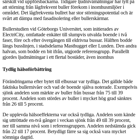
särskilt vid uppförsbackarna. Tidigare ljudnivåmätningar har tytt på
att störning från lågfrekvent buller förekom i inomhusmiljöer i
området. Det lågfrekventa bullret har stor störningspotential och är
svårt att dämpa med fasadisolering eller bullerskärmar.
Bullerstudien vid Göteborgs Universitet, som initierades av
ElectriCity, omfattade enkäter till slumpvis utvalda boende i två
faser, före och efter övergången till eldrivna bussar. Hälften bodde
längs busslinjen, i stadsdelarna Masthugget eller Lunden. Den andra
halvan, som bodde en bit ifrån, utgjorde referensgrupp. Parallellt
gjordes ljudmätningar i ett flertal bostäder, även inomhus
Tydlig hälsoförbättring
Förändringarna efter bytet till elbussar var tydliga. Det gällde både
faktiska bullernivåer och vad de boende själva noterade. Exempelvis
sjönk andelen som märkte av buller från bussar från 75 till 39
procent. Andelen som stördes av buller i mycket hög grad sänktes
från 26 till 5 procent.
De upplevda hälsoeffekterna var också tydliga. Andelen som kände
sig uttröttade en-två gånger i veckan sjönk från 49 till 39 procent,
ner till samma nivå som i referensgruppen. Andelen nedstämda gick
från 22 till 17 procent. Betydligt färre sa sig också vara mycket
sömniga dagtid.