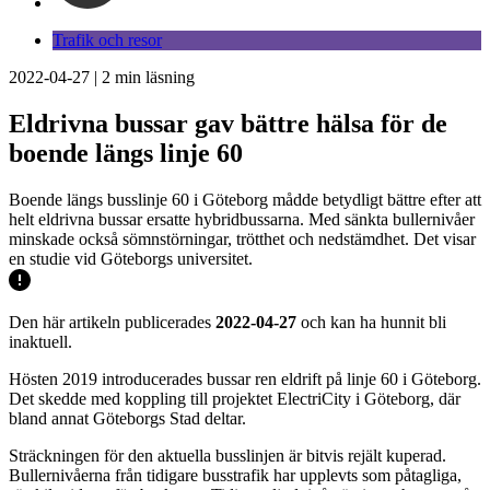
Trafik och resor
2022-04-27
|
2
min läsning
Eldrivna bussar gav bättre hälsa för de
boende längs linje 60
Boende längs busslinje 60 i Göteborg mådde betydligt bättre efter att
helt eldrivna bussar ersatte hybridbussarna. Med sänkta bullernivåer
minskade också sömnstörningar, trötthet och nedstämdhet. Det visar
en studie vid Göteborgs universitet.
Den här artikeln publicerades
2022-04-27
och kan ha hunnit bli
inaktuell.
Hösten 2019 introducerades bussar ren eldrift på linje 60 i Göteborg.
Det skedde med koppling till projektet ElectriCity i Göteborg, där
bland annat Göteborgs Stad deltar.
Sträckningen för den aktuella busslinjen är bitvis rejält kuperad.
Bullernivåerna från tidigare busstrafik har upplevts som påtagliga,