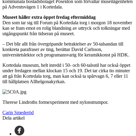
kommunala bostadsbolaget Poseidon som förvaltar museilägenheten
på Adventsvägen 1 i Kortedala.
Museet håller extra öppet fredag eftermiddag
Den som tar sig till Forum på Kortedala torg i morgon 18 november
kan se fram emot en rolig blandning av uttryck och tolkningar med
utgångspunkt från tidseran på museet.
– Det blir allt från övergripande betraktelser av 50-talsandan till
konkreta parafraser av ting, berättar David Carlsson,
universitetslektor och programansvarig för keramikkonst på HDK.
Kortedala museum, helt inredd i 50- och 60-talsstil har också öppet
under fredagen mellan klockan 15 och 19. Det tar cirka tio minuter
att gå från Kortedala torg, man kan också ta spårvagn 6, 7 eller 11
till hållplatsen Allhelgonakyrkan.
Therese Lindroths formexperiment med nylonstrumpor.
Carin Smederöd
Dela artikel