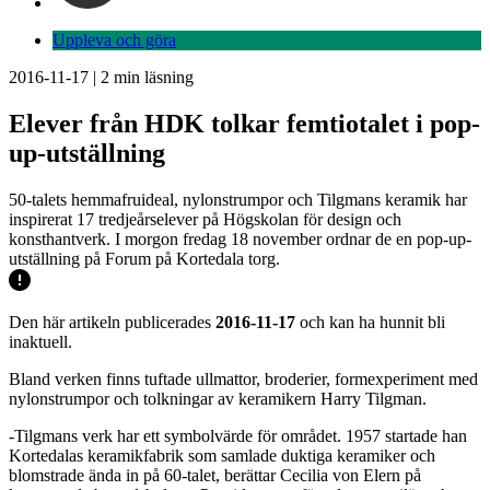
Uppleva och göra
2016-11-17
|
2
min läsning
Elever från HDK tolkar femtiotalet i pop-
up-utställning
50-talets hemmafruideal, nylonstrumpor och Tilgmans keramik har
inspirerat 17 tredjeårselever på Högskolan för design och
konsthantverk. I morgon fredag 18 november ordnar de en pop-up-
utställning på Forum på Kortedala torg.
Den här artikeln publicerades
2016-11-17
och kan ha hunnit bli
inaktuell.
Bland verken finns tuftade ullmattor, broderier, formexperiment med
nylonstrumpor och tolkningar av keramikern Harry Tilgman.
-Tilgmans verk har ett symbolvärde för området. 1957 startade han
Kortedalas keramikfabrik som samlade duktiga keramiker och
blomstrade ända in på 60-talet, berättar Cecilia von Elern på