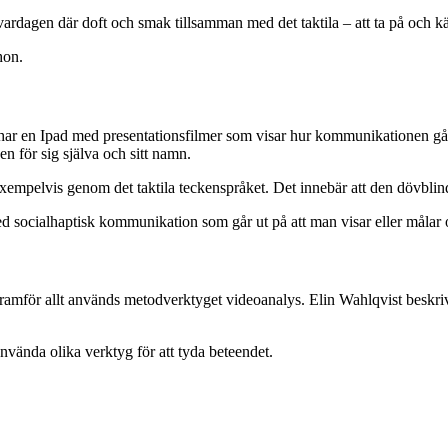
 vardagen där doft och smak tillsamman med det taktila – att ta på och kä
hon.
 har en Ipad med presentationsfilmer som visar hur kommunikationen går
n för sig själva och sitt namn.
mpelvis genom det taktila teckenspråket. Det innebär att den dövblin
d socialhaptisk kommunikation som går ut på att man visar eller målar o
framför allt används metodverktyget videoanalys. Elin Wahlqvist beskriv
vända olika verktyg för att tyda beteendet.