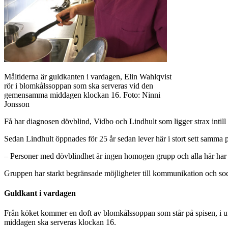
Måltiderna är guldkanten i vardagen, Elin Wahlqvist
rör i blomkålssoppan som ska serveras vid den
gemensamma middagen klockan 16. Foto: Ninni
Jonsson
Få har diagnosen dövblind, Vidbo och Lindhult som ligger strax intil
Sedan Lindhult öppnades för 25 år sedan lever här i stort sett samma p
– Personer med dövblindhet är ingen homogen grupp och alla här har o
Gruppen har starkt begränsade möjligheter till kommunikation och socia
Guldkant i vardagen
Från köket kommer en doft av blomkålssoppan som står på spisen, i u
middagen ska serveras klockan 16.