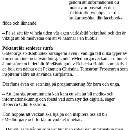
genom att informationen du
möts av är baserat på din
sökhistorik, webbplatser du
brukar besöka, ditt facebook-
flöde och liknande.
– På så sätt får vi hela tiden vår egen världsbild bekräftad och det är
viktigt att bli medvetna om att vi hamnar i en bubbla.
Pektant lär seniorer surfa
Göteborgs stadsbibliotek arrangerar även i vanliga fall olika typer av
kurser om internetanvändning. Under eMedborgarveckan är utbudet
ännu större och det blir föreläsningar av Rebecka Bohlin som skrivit
en bok om näthat och Pektanten Christina Ternström Frostegren som
inspirerar äldre att använda surfplattan.
Det finns även en satsning på programmering för barn och unga.
– Att lära sig programmera kan kara ett sätt att bli medie- och
informationskunnig och förstå vad som styr det digitala, säger
Rebecca Odin Ekström.
Hon hoppas att veckan ska hjälpa och inspirera oss att bli
eMedborgare och förklarar vad det innebär:
– Det vill säga någon som vet hur man söker den information man