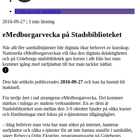
Förskola och utbildning
2016-09-27
|
3
min läsning
eMedborgarvecka på Stadsbiblioteket
När allt fler samhällstjänster blir digitala ökar behovet av kunskap.
Nationella eMedborgarveckan vill öka den digitala delaktigheten
och på Göteborgs stadsbibliotek ges kurser i allt från hur man
kommer igång med surfplattan till hur man tacklar näthat.
Den här artikeln publicerades
2016-09-27
och kan ha hunnit bli
inaktuell.
För tredje året i rad arrangeras eMedborgarvecka. Det kommer
märkas i många av stadens verksamheter. En av dem är
Stadsbiblioteket som mellan den 3-9 oktober bjuder på olika kurser
och föreläsningar med fokus på e-tjänsternas tillgänglighet.
– Idag behöver man veta hur man söker på internet, hanterar
surfplattor och olika e-tjänster för att inte hamna utanför i samhället,
säger Rebecca Odin Ekström, programansvarig på Göteborgs