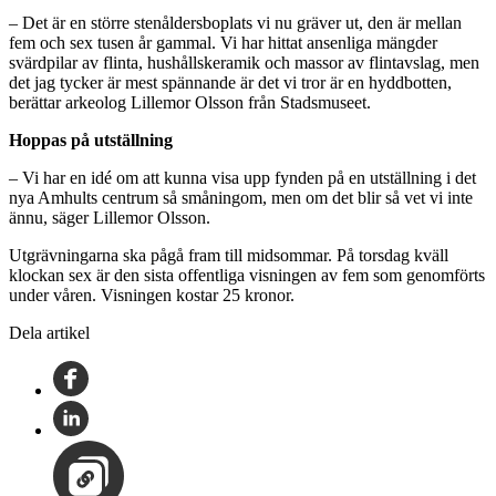
– Det är en större stenåldersboplats vi nu gräver ut, den är mellan
fem och sex tusen år gammal. Vi har hittat ansenliga mängder
svärdpilar av flinta, hushållskeramik och massor av flintavslag, men
det jag tycker är mest spännande är det vi tror är en hyddbotten,
berättar arkeolog Lillemor Olsson från Stadsmuseet.
Hoppas på utställning
– Vi har en idé om att kunna visa upp fynden på en utställning i det
nya Amhults centrum så småningom, men om det blir så vet vi inte
ännu, säger Lillemor Olsson.
Utgrävningarna ska pågå fram till midsommar. På torsdag kväll
klockan sex är den sista offentliga visningen av fem som genomförts
under våren. Visningen kostar 25 kronor.
Dela artikel