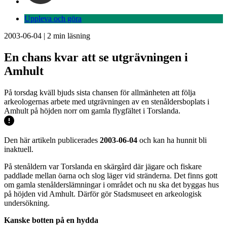
Uppleva och göra
2003-06-04
|
2
min läsning
En chans kvar att se utgrävningen i
Amhult
På torsdag kväll bjuds sista chansen för allmänheten att följa
arkeologernas arbete med utgrävningen av en stenåldersboplats i
Amhult på höjden norr om gamla flygfältet i Torslanda.
Den här artikeln publicerades
2003-06-04
och kan ha hunnit bli
inaktuell.
På stenåldern var Torslanda en skärgård där jägare och fiskare
paddlade mellan öarna och slog läger vid stränderna. Det finns gott
om gamla stenålderslämningar i området och nu ska det byggas hus
på höjden vid Amhult. Därför gör Stadsmuseet en arkeologisk
undersökning.
Kanske botten på en hydda