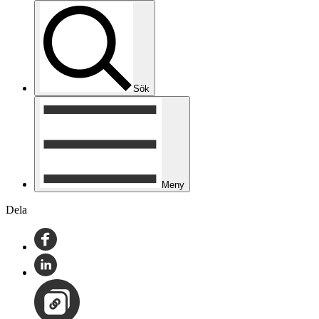
Sök
Meny
Dela