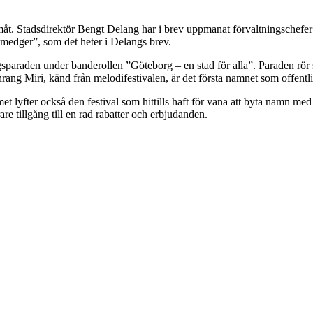
framåt. Stadsdirektör Bengt Delang har i brev uppmanat förvaltningschefer
 medger”, som det heter i Delangs brev.
paraden under banderollen ”Göteborg – en stad för alla”. Paraden rör s
rang Miri, känd från melodifestivalen, är det första namnet som offentli
 lyfter också den festival som hittills haft för vana att byta namn me
e tillgång till en rad rabatter och erbjudanden.