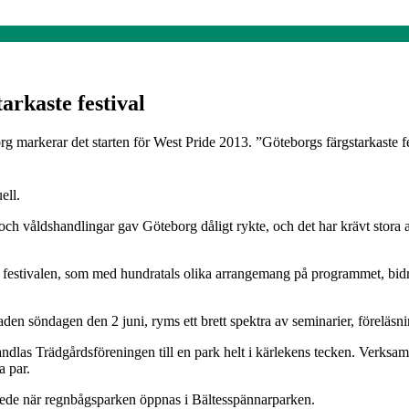
arkaste festival
markerar det starten för West Pride 2013. ”Göteborgs färgstarkaste fes
ell.
ch våldshandlingar gav Göteborg dåligt rykte, och det har krävt stora an
 festivalen, som med hundratals olika arrangemang på programmet, bidra
n söndagen den 2 juni, ryms ett brett spektra av seminarier, föreläsni
las Trädgårdsföreningen till en park helt i kärlekens tecken. Verksamhe
a par.
 skede när regnbågsparken öppnas i Bältesspännarparken.