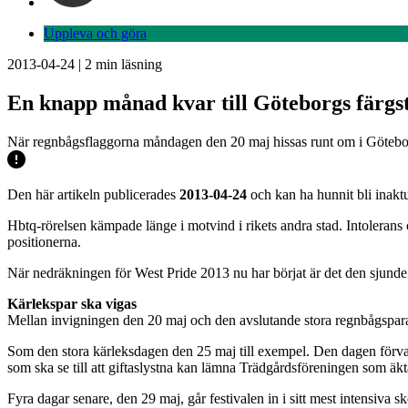
Uppleva och göra
2013-04-24
|
2
min läsning
En knapp månad kvar till Göteborgs färgst
När regnbågsflaggorna måndagen den 20 maj hissas runt om i Göteborg 
Den här artikeln publicerades
2013-04-24
och kan ha hunnit bli inaktu
Hbtq-rörelsen kämpade länge i motvind i rikets andra stad. Intolerans o
positionerna.
När nedräkningen för West Pride 2013 nu har börjat är det den sjunde
Kärlekspar ska vigas
Mellan invigningen den 20 maj och den avslutande stora regnbågsparade
Som den stora kärleksdagen den 25 maj till exempel. Den dagen förvand
som ska se till att giftaslystna kan lämna Trädgårdsföreningen som äkt
Fyra dagar senare, den 29 maj, går festivalen in i sitt mest intensiva