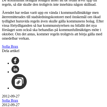
De kommunalt helägda bolagen anser att de redan lever upp till
regeln, så där skulle den troligtvis inte innebära någon skillnad.
Ärendet har redan varit upp en vända i kommunfullmäktige men
återremitterades till stadsledningskontoret med önskemål om ökad
tydlighet huruvida regeln även skulle gälla kommunens bolag. Efter
vissa förtydliganden så har kommunstyrelsen nu bifallit det nya
förslaget som också ska behandlas på kommunfullmäktiges möte i
oktober. Om det antas, kommer regeln troligtvis att börja gälla med
omedelbar verkan.
Sofia Brax
Dela artikel
2012-09-27
Sofia Brax
2012-09-27