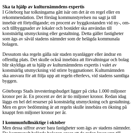
Ska ta hjälp av kulturnämndens expertis
I Göteborg har tolkningarna gått isär om det är en regel eller en
rekommendation. Det förslag kommunstyrelsen nu sagt ja till
innebär ett förtydligande; en procent av byggkostanden vid ny-, om-
och tillbyggnader av lokaler och bostäder ska användas till
konstnärlig utsmyckning eller gestaltning. Detta gäller fastigheter
som ägs av såväl stadens nämnder som de helägda kommunala
bolagen.
Dessutom ska regeln gälla när staden nyanlägger eller ändrar en
offentlig plats. Det skulle också innebära att förvaltningar och bolag
blir skyldiga att ta hjälp av kulturnämndens expertis i valet av
konstnärlig utsmyckning vid större byggnationer. Kulturnämnden
ska ansvara för att följa upp att regeln efterlevs, vid stadens samtliga
byggen.
Göteborgs Stads investeringsbudget ligger på cirka 1.000 miljoner
kronor per år. En procent av det är tio miljoner kronor. Redan idag
läggs en hel del resurser på konstnärlig utsmyckning och gestaltning.
Men en grov bedömning är att regeln skulle innebära en ökning på
knappt fem miljoner kronor per år.
I kommunfullmäktige i oktober
Men dessa siffror avser bara fastigheter som ägs av stadens nämnder.