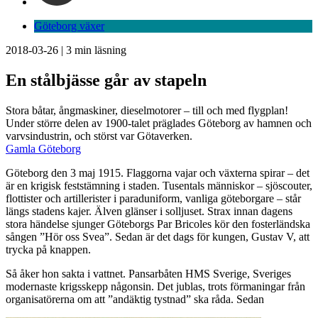
Göteborg växer
2018-03-26
|
3
min läsning
En stålbjässe går av stapeln
Stora båtar, ångmaskiner, dieselmotorer – till och med flygplan!
Under större delen av 1900-talet präglades Göteborg av hamnen och
varvsindustrin, och störst var Götaverken.
Gamla Göteborg
Göteborg den 3 maj 1915. Flaggorna vajar och växterna spirar – det
är en krigisk feststämning i staden. Tusentals människor – sjöscouter,
flottister och artillerister i paraduniform, vanliga göteborgare – står
längs stadens kajer. Älven glänser i solljuset. Strax innan dagens
stora händelse sjunger Göteborgs Par Bricoles kör den fosterländska
sången ”Hör oss Svea”. Sedan är det dags för kungen, Gustav V, att
trycka på knappen.
Så åker hon sakta i vattnet. Pansarbåten HMS Sverige, Sveriges
modernaste krigsskepp någonsin. Det jublas, trots förmaningar från
organisatörerna om att ”andäktig tystnad” ska råda. Sedan