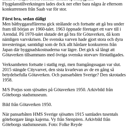
Flygplanstillverkningen lades dock ner efter bara några år eftersom
konkurrensen från Saab var för stor.
Först bra, sedan dåligt
Men båtbyggaraffärerna gick strålande och fortsatte att gå bra under
fram till början av 1960-talet. 1963 öppnade företaget ett varv till i
Arendal. På 1970-talet slutade det gå bra för Götaverken, då kom
nämligen varvskrisen. De svenska varven hade gjort stora och dyra
investeringar, samtidigt som de fick allt hårdare konkurrens från
Japan där byggnadskostnaderna var lägre. Det gick så långt att
Götaverken tillsammans med övriga svenska storvarv förstatligades.
Verksamheten fortsatte i statlig regi, men framgångssagan var slut.
2015 stängde Cityvarvet, den sista kvarlevan av de en gång så
betydelsefulla Götaverken. Och pansarbåten Sverige? Den skrotades
1958.
M/S Porjus som sjösattes på Götaverken 1950. Arkivbild från
Göteborgs stadsmuseum.
Bild från Götaverken 1950.
När pansarbåten HMS Sverige sjösattes 1915 samlades tusentals
göteborgare längs kajerna. Vy från Stenpiren. Arkivbild från
Göteborgs stadsmuseum. Foto: Folke Reyde