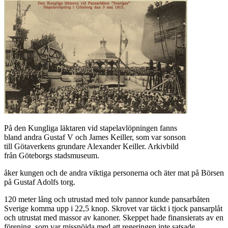
På den Kungliga läktaren vid stapelavlöpningen fanns
bland andra Gustaf V och James Keiller, som var sonson
till Götaverkens grundare Alexander Keiller. Arkivbild
från Göteborgs stadsmuseum.
åker kungen och de andra viktiga personerna och äter mat på Börsen
på Gustaf Adolfs torg.
120 meter lång och utrustad med tolv pannor kunde pansarbåten
Sverige komma upp i 22,5 knop. Skrovet var täckt i tjock pansarplåt
och utrustat med massor av kanoner. Skeppet hade finansierats av en
förening, som var missnöjda med att regeringen inte satsade