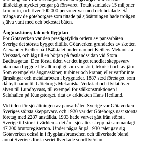
tillräckligt mycket pengar på försvaret. Totalt samlades 15 miljoner
kronor in, och över 100 000 personer var med och betalade. Så
många av de göteborgare som tittade på sjösättningen hade troligen
själva varit med och bekostat båten.
Ångmaskiner, tak och flygplan
För Götaverken var den prestigefyllda ordern av pansarbåten
Sverige det största bygget dittills. Götaverken grundades av skotten
Alexander Keiller på 1840-talet under namnet Keillers Mekaniska
Verkstad, och låg till en början på fastlandssidan vid Stora
Badhusgatan. Den första tiden var det inget renodlat skeppsvarv
utan man byggde lite allt möjligt som var stort, tekniskt och av järn.
Som exempelvis ångmaskiner, turbiner och kranar, eller varför inte
järnsängar och metallarbeten i byggnader. 1887 stod företaget, som
då bytt namn till Göteborgs Mekaniska Verkstad och flyttat över
älven till Lundbyvass, till exempel för stålkonstruktionen i
Saluhallen på Kungstorget, ritat av arkitekten Hans Hedlund.
Vid tiden för sjösättningen av pansarbåten Sverige var Götaverken
Sveriges största skeppsvarv, och 1920 var det Göteborgs näst största
företag med 2287 anställda. 1933 hade varvet gått från störst i
Sverige till störst i världen – det året sjösattes skepp på sammanlagt
47 200 bruttoregisterton. Under några år på 1930-talet gav sig
Götaverken också in i flygplansbranschen och tillverkade bland
annat Sveriges första serietillverkade sportflygplan.