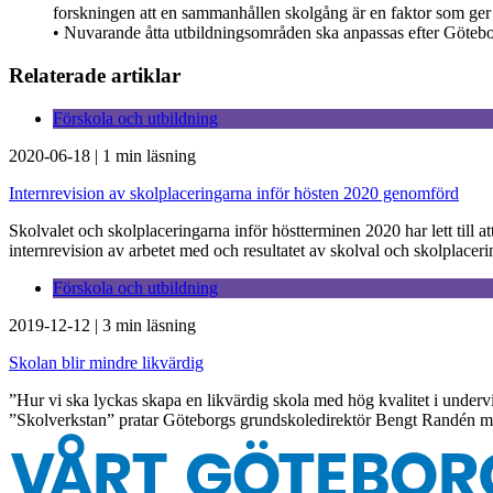
forskningen att en sammanhållen skolgång är en faktor som ger ele
• Nuvarande åtta utbildningsområden ska anpassas efter Götebo
Relaterade artiklar
Förskola och utbildning
2020-06-18
|
1 min läsning
Internrevision av skolplaceringarna inför hösten 2020 genomförd
Skolvalet och skolplaceringarna inför höstterminen 2020 har lett till a
internrevision av arbetet med och resultatet av skolval och skolplace
Förskola och utbildning
2019-12-12
|
3 min läsning
Skolan blir mindre likvärdig
”Hur vi ska lyckas skapa en likvärdig skola med hög kvalitet i undervi
”Skolverkstan” pratar Göteborgs grundskoledirektör Bengt Randén me