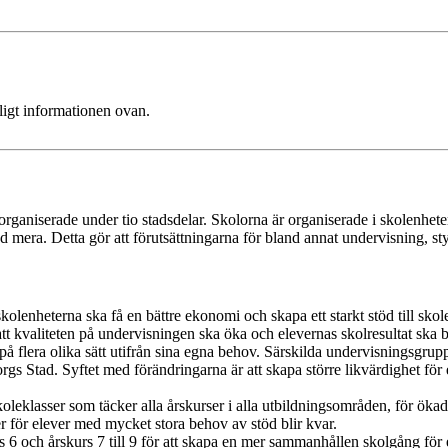
ligt informationen ovan.
rganiserade under tio stadsdelar. Skolorna är organiserade i skolenhete
d mera. Detta gör att förutsättningarna för bland annat undervisning, sty
 skolenheterna ska få en bättre ekonomi och skapa ett starkt stöd till sko
t kvaliteten på undervisningen ska öka och elevernas skolresultat ska bl
å flera olika sätt utifrån sina egna behov. Särskilda undervisningsgrupper
orgs Stad. Syftet med förändringarna är att skapa större likvärdighet för
oleklasser som täcker alla årskurser i alla utbildningsområden, för ök
 för elever med mycket stora behov av stöd blir kvar.
s 6 och årskurs 7 till 9 för att skapa en mer sammanhållen skolgång för e