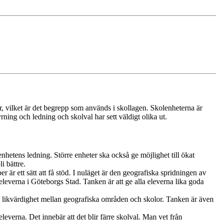
r, vilket är det begrepp som används i skollagen. Skolenheterna är
rning och ledning och skolval har sett väldigt olika ut.
lenhetens ledning. Större enheter ska också ge möjlighet till ökat
i bättre.
 är ett sätt att få stöd. I nuläget är den geografiska spridningen av
 eleverna i Göteborgs Stad. Tanken är att ge alla eleverna lika goda
ad likvärdighet mellan geografiska områden och skolor. Tanken är även
leverna. Det innebär att det blir färre skolval. Man vet från