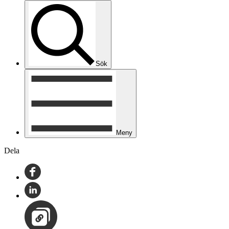
Sök
Meny
Dela