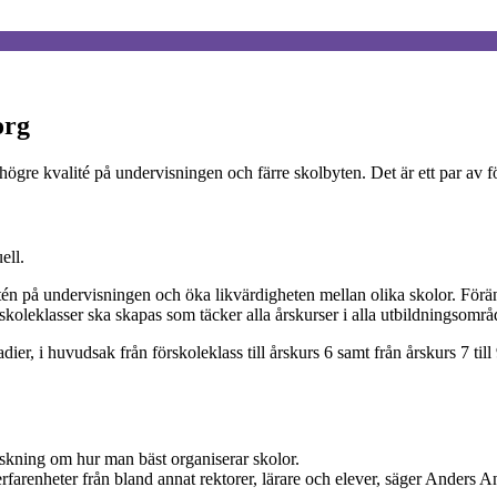
org
 högre kvalité på undervisningen och färre skolbyten. Det är ett par av
ell.
tén på undervisningen och öka likvärdigheten mellan olika skolor. För
skoleklasser ska skapas som täcker alla årskurser i alla utbildningsområ
r, i huvudsak från förskoleklass till årskurs 6 samt från årskurs 7 til
skning om hur man bäst organiserar skolor.
arenheter från bland annat rektorer, lärare och elever, säger Anders A