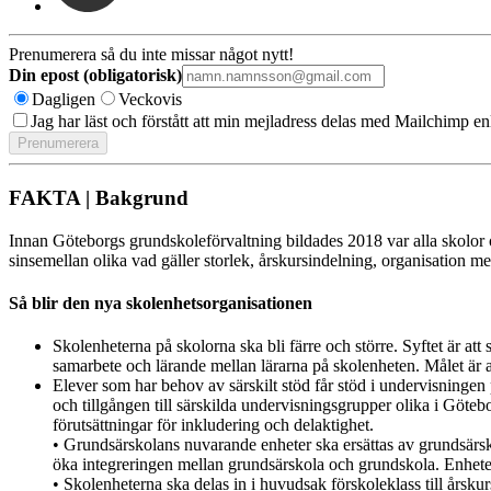
Prenumerera så du inte missar något nytt!
Din epost (obligatorisk)
Dagligen
Veckovis
Jag har läst och förstått att min mejladress delas med Mailchimp en
FAKTA | Bakgrund
Innan Göteborgs grundskoleförvaltning bildades 2018 var alla skolor o
sinsemellan olika vad gäller storlek, årskursindelning, organisation me
Så blir den nya skolenhetsorganisationen
Skolenheterna på skolorna ska bli färre och större. Syftet är att
samarbete och lärande mellan lärarna på skolenheten. Målet är at
Elever som har behov av särskilt stöd får stöd i undervisningen p
och tillgången till särskilda undervisningsgrupper olika i Göteb
förutsättningar för inkludering och delaktighet.
• Grundsärskolans nuvarande enheter ska ersättas av grundsärsk
öka integreringen mellan grundsärskola och grundskola. Enheter
• Skolenheterna ska delas in i huvudsak förskoleklass till årskur