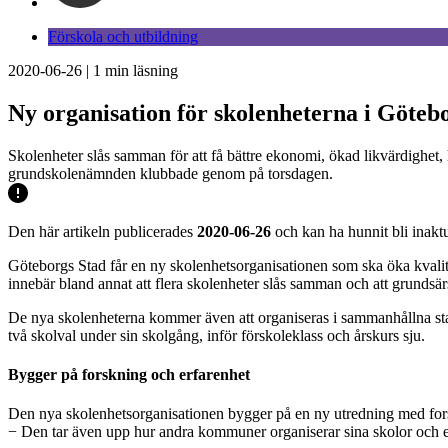
Förskola och utbildning
2020-06-26
|
1
min läsning
Ny organisation för skolenheterna i Göteb
Skolenheter slås samman för att få bättre ekonomi, ökad likvärdighet,
grundskolenämnden klubbade genom på torsdagen.
Den här artikeln publicerades
2020-06-26
och kan ha hunnit bli inaktu
Göteborgs Stad får en ny skolenhetsorganisationen som ska öka kvali
innebär bland annat att flera skolenheter slås samman och att grundsär
De nya skolenheterna kommer även att organiseras i sammanhållna stadie
två skolval under sin skolgång, inför förskoleklass och årskurs sju.
Bygger på forskning och erfarenhet
Den nya skolenhetsorganisationen bygger på en ny utredning med for
− Den tar även upp hur andra kommuner organiserar sina skolor och erf