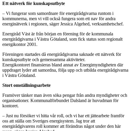
Ett nätverk för kunskapsutbyte
– Vi fungerar som samordnare för energirådgivarna runtom i
kommunerna, men vi vill också fungera som ett nav för andra
energinätverk i regionen, säger Jessica Algehed, verksamhetschef.
Energiråd Väst är från början en förening för de kommunala
energirådgivarna i Västra Götaland, som fick status som regionalt
energikontor 2001.
Föreningen startades då energirådgivarna saknade ett nätverk för
kunskapsutbyte och gemensamma aktiviteter.
Energikontoret finansieras bland annat av Energimyndigheten där
uppdraget lyder att samordna, följa upp och utbilda energirådgivarna
i Västra Götaland.
Stort omställningsarbete
Framöver tänker man även söka pengar från andra myndigheter och
organisationer. Kommunalförbundet Dalsland är huvudman för
kontoret.
– Just nu försöker vi hitta vår roll, och vi har ett jättearbete framför
oss att ställa om Sveriges energisystem. Jag tror att
energirådgivarens roll kommer att förändras något under den här