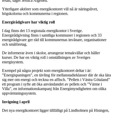
resan, säger Jessica Algehed.
Ytterligare aktörer som energikontoret vill nå är näringslivet,
högskolorna och kommunerna i regionen.
Energirådgivare har viktig roll
I dag finns det 13 regionala energikontor i Sverige.
Energirådgivning finns i samtliga kommuner i regionen och 33
energirådgivare ger råd till kommunernas invånare, organisationer
och småföretag.
De informerar även i skolor, arrangerar temakvällar och håller
kurser. De har en viktig roll i omställningen av Sveriges
energisystem.
Exempel på några projekt som energikontoret deltar i är:
”Energispaningen”, en tävling för mellanstadieklasser där de ska lära
sig mer om energi och teckna en affisch. ”Pellets i Västra Götaland”
ett program i syfte att öka användandet av pellets och ”Värme i
Villa”, en informationskampanj från Energimyndigheten om olika
uppvärmningssystem.
Invigning i april
Det nya energikontoret ligger tillfälligt på Lindholmen på Hisingen,