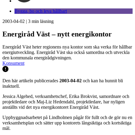
Bygga, bo och leva hållbart
2003-04-02
|
3
min läsning
Energiråd Väst – nytt energikontor
Energiråd Väst heter regionens nya kontor som ska verka för hållbar
energiutveckling. Energiråd Väst ska också samordna och utveckla
den kommunala energirådgivningen.
Konsument
Den här artikeln publicerades
2003-04-02
och kan ha hunnit bli
inaktuell.
Jessica Algehed, verksamhetschef, Erika Brokvist, samordnare och
projektledare och Maj-Liz Hedendahl, projektledare, har nyligen
anställts vid det nya energikontoret Energiråd Väst.
Uppbyggnadsarbetet på Lindholmen pågår för fullt och de gör nu en
verksamhetsplan och sätter upp kontorets långsiktiga och kortsiktiga
mål.