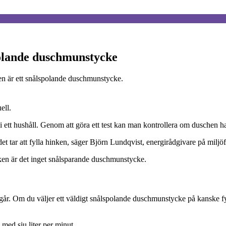
polande duschmunstycke
gen är ett snålspolande duschmunstycke.
ell.
 i ett hushåll. Genom att göra ett test kan man kontrollera om duschen h
d det tar att fylla hinken, säger Björn Lundqvist, energirådgivare på milj
inken är det inget snålsparande duschmunstycke.
år. Om du väljer ett väldigt snålspolande duschmunstycke på kanske fyra
 med sju liter per minut.