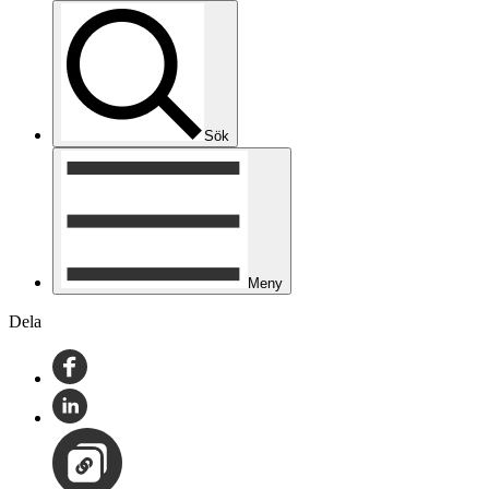
Sök
Meny
Dela