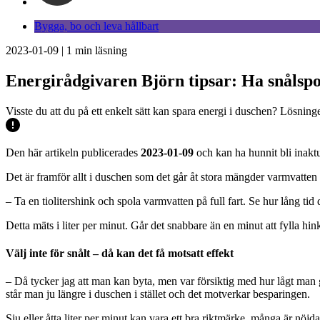
Bygga, bo och leva hållbart
2023-01-09
|
1
min läsning
Energirådgivaren Björn tipsar: Ha snåls
Visste du att du på ett enkelt sätt kan spara energi i duschen? Lösnin
Den här artikeln publicerades
2023-01-09
och kan ha hunnit bli inaktu
Det är framför allt i duschen som det går åt stora mängder varmvatten
– Ta en tiolitershink och spola varmvatten på full fart. Se hur lång ti
Detta mäts i liter per minut. Går det snabbare än en minut att fylla h
Välj inte för snålt – då kan det få motsatt effekt
– Då tycker jag att man kan byta, men var försiktig med hur lågt man g
står man ju längre i duschen i stället och det motverkar besparingen.
Sju eller åtta liter per minut kan vara ett bra riktmärke, många är nöjda