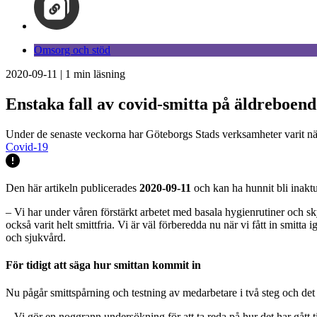
Omsorg och stöd
2020-09-11
|
1
min läsning
Enstaka fall av covid-smitta på äldreboen
Under de senaste veckorna har Göteborgs Stads verksamheter varit nästin
Covid-19
Den här artikeln publicerades
2020-09-11
och kan ha hunnit bli inaktu
– Vi har under våren förstärkt arbetet med basala hygienrutiner och sk
också varit helt smittfria. Vi är väl förberedda nu när vi fått in smitt
och sjukvård.
För tidigt att säga hur smittan kommit in
Nu pågår smittspårning och testning av medarbetare i två steg och det ä
– Vi gör en noggrann undersökning för att ta reda på hur det har gått t