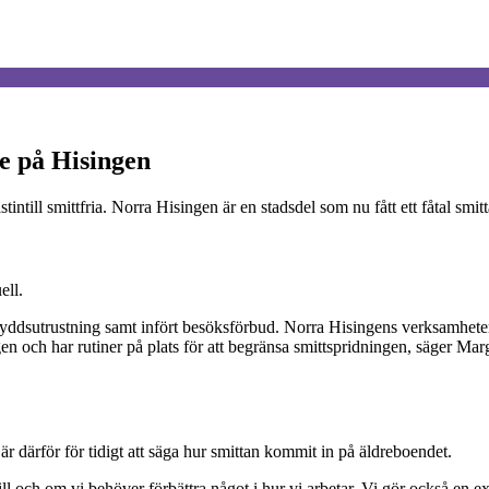
de på Hisingen
till smittfria. Norra Hisingen är en stadsdel som nu fått ett fåtal smit
ell.
yddsutrustning samt infört besöksförbud. Norra Hisingens verksamheter h
a igen och har rutiner på plats för att begränsa smittspridningen, säger M
r därför för tidigt att säga hur smittan kommit in på äldreboendet.
ill och om vi behöver förbättra något i hur vi arbetar. Vi gör också en ex