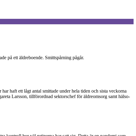
tade på ett äldreboende. Smittspårning pågår.
ar haft ett lågt antal smittade under hela tiden och sista veckorna
argareta Larsson, tillförordnad sektorschef för äldreomsorg samt hälso-
tra kontroll hur väl rutinerna har satt sig. Detta är en pandemi som