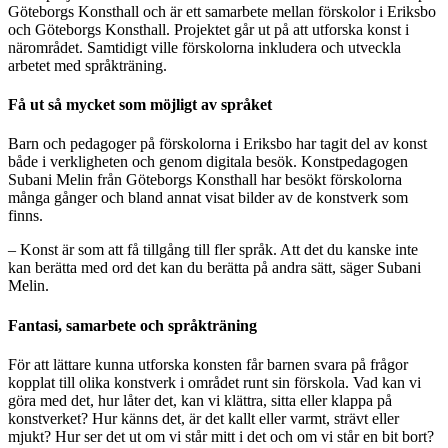
Göteborgs Konsthall och är ett samarbete mellan förskolor i Eriksbo
och Göteborgs Konsthall. Projektet går ut på att utforska konst i
närområdet. Samtidigt ville förskolorna inkludera och utveckla
arbetet med språkträning.
Få ut så mycket som möjligt av språket
Barn och pedagoger på förskolorna i Eriksbo har tagit del av konst
både i verkligheten och genom digitala besök. Konstpedagogen
Subani Melin från Göteborgs Konsthall har besökt förskolorna
många gånger och bland annat visat bilder av de konstverk som
finns.
– Konst är som att få tillgång till fler språk. Att det du kanske inte
kan berätta med ord det kan du berätta på andra sätt, säger Subani
Melin.
Fantasi, samarbete och språkträning
För att lättare kunna utforska konsten får barnen svara på frågor
kopplat till olika konstverk i området runt sin förskola. Vad kan vi
göra med det, hur låter det, kan vi klättra, sitta eller klappa på
konstverket? Hur känns det, är det kallt eller varmt, strävt eller
mjukt? Hur ser det ut om vi står mitt i det och om vi står en bit bort?