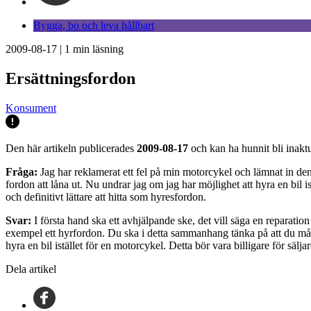
Bygga, bo och leva hållbart
2009-08-17
|
1
min läsning
Ersättningsfordon
Konsument
Den här artikeln publicerades
2009-08-17
och kan ha hunnit bli inaktu
Fråga:
Jag har reklamerat ett fel på min motorcykel och lämnat in den t
fordon att låna ut. Nu undrar jag om jag har möjlighet att hyra en bil is
och definitivt lättare att hitta som hyresfordon.
Svar:
I första hand ska ett avhjälpande ske, det vill säga en reparatio
exempel ett hyrfordon. Du ska i detta sammanhang tänka på att du måste
hyra en bil istället för en motorcykel. Detta bör vara billigare för sälja
Dela artikel