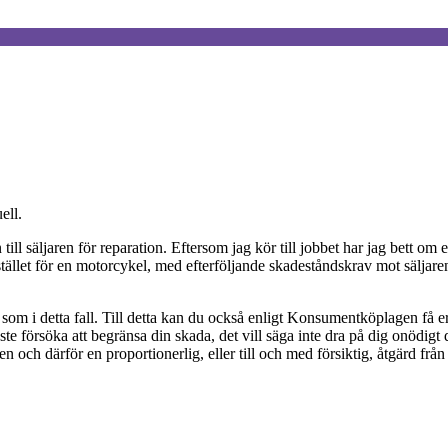
ell.
ill säljaren för reparation. Eftersom jag kör till jobbet har jag bett om e
tället för en motorcykel, med efterföljande skadeståndskrav mot säljaren. 
n som i detta fall. Till detta kan du också enligt Konsumentköplagen få e
 försöka att begränsa din skada, det vill säga inte dra på dig onödigt d
ren och därför en proportionerlig, eller till och med försiktig, åtgärd från