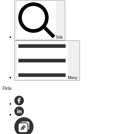
Sök
Meny
Dela