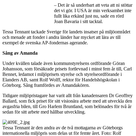
– Det är så underbart att veta att ni stöttar
det vi gör. I USA är min verksamhet inte
fullt lika erkänd just nu, sade en rörd
Joan Bavaria i sitt tacktal.
Tessa Tennant tackade Sverige för landets insatser på miljöområdet
och menade att fonder i andra länder har mycket att lära av till
exempel de svenska AP-fondernas agerande.
Sång av Amanda
Under kvällen talade även kommunstyrelsens ordförande Göran
Johansson, som försäkrade prisets fortlevnad i minst fem år till, Carl
Bennet, ledamot i miljöprisets styrelse och styrelseordförande i
Elanders AB, samt Rolf Wolff, rektor för Handelshögskolan i
Göteborg. Sång framfördes av Amandakören.
Tidigare miljöpristagare har varit allt från kanadensaren Dr Geoffrey
Ballard, som fick priset för sitt visionära arbete med att utveckla den
avgasfria bilen, till Gro Harlem Bruntland, som belönades för två år
sedan för sitt arbete med hållbar utveckling.
Tessa Tennant är den andra av de två mottagarna av Göteborgs
internationella miljöpris som delas ut för femte året. Foto: Rolf