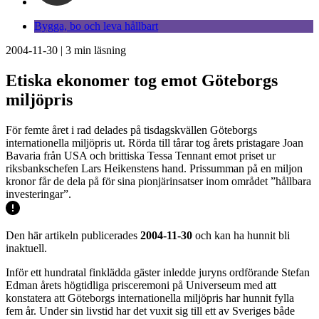
Bygga, bo och leva hållbart
2004-11-30
|
3
min läsning
Etiska ekonomer tog emot Göteborgs
miljöpris
För femte året i rad delades på tisdagskvällen Göteborgs
internationella miljöpris ut. Rörda till tårar tog årets pristagare Joan
Bavaria från USA och brittiska Tessa Tennant emot priset ur
riksbankschefen Lars Heikenstens hand. Prissumman på en miljon
kronor får de dela på för sina pionjärinsatser inom området ”hållbara
investeringar”.
Den här artikeln publicerades
2004-11-30
och kan ha hunnit bli
inaktuell.
Inför ett hundratal finklädda gäster inledde juryns ordförande Stefan
Edman årets högtidliga prisceremoni på Universeum med att
konstatera att Göteborgs internationella miljöpris har hunnit fylla
fem år. Under sin livstid har det vuxit sig till ett av Sveriges både