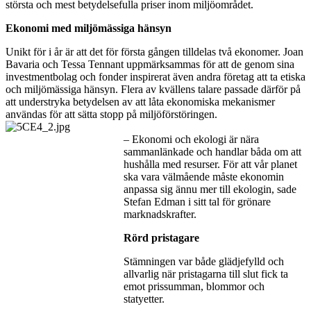
största och mest betydelsefulla priser inom miljöområdet.
Ekonomi med miljömässiga hänsyn
Unikt för i år är att det för första gången tilldelas två ekonomer. Joan
Bavaria och Tessa Tennant uppmärksammas för att de genom sina
investmentbolag och fonder inspirerat även andra företag att ta etiska
och miljömässiga hänsyn. Flera av kvällens talare passade därför på
att understryka betydelsen av att låta ekonomiska mekanismer
användas för att sätta stopp på miljöförstöringen.
– Ekonomi och ekologi är nära
sammanlänkade och handlar båda om att
hushålla med resurser. För att vår planet
ska vara välmående måste ekonomin
anpassa sig ännu mer till ekologin, sade
Stefan Edman i sitt tal för grönare
marknadskrafter.
Rörd pristagare
Stämningen var både glädjefylld och
allvarlig när pristagarna till slut fick ta
emot prissumman, blommor och
statyetter.