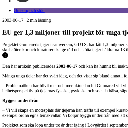
Omsorg och stöd
2003-06-17
|
2
min läsning
EU ger 1,3 miljoner till projekt för unga t
Projektet Gunnareds tjejer i samverkan, GUTS, har fått 1,3 miljoner 
skolsköterskor och kuratorer ska ge råd och stötta tjejer i åldrarna 13 ti
Den här artikeln publicerades
2003-06-17
och kan ha hunnit bli inaktu
Många unga tjejer har det svårt idag, och det visar sig bland annat i 
– Problematiken har blivit mer och mer aktuell och i Gunnared vill vi 
helhetsperspektiv på tjejernas fysiska, psykiska och sociala hälsa, säg
Bygger underifrån
– Vi vill skapa en mötesplats där tjejerna kan träffa till exempel kurat
exempel ordna egna temakvällar. Vi börjar bygga underifrån med att sk
Projektet som ska löpa under tre år drar igång i Lövgärdet i septem