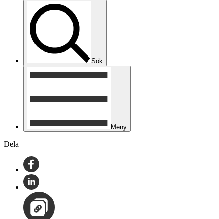
Sök
Meny
Dela