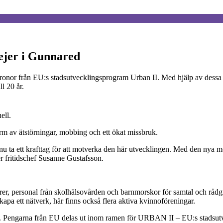
jejer i Gunnared
kronor från EU:s stadsutvecklingsprogram Urban II. Med hjälp av dessa 
ll 20 år.
ell.
form av ätstörningar, mobbing och ett ökat missbruk.
nu ta ett krafttag för att motverka den här utvecklingen. Med den nya m
er fritidschef Susanne Gustafsson.
orer, personal från skolhälsovården och barnmorskor för samtal och rådgivn
apa ett nätverk, här finns också flera aktiva kvinnoföreningar.
ber. Pengarna från EU delas ut inom ramen för URBAN II – EU:s stadsu