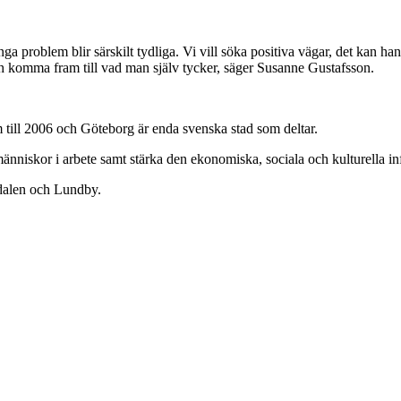
nga problem blir särskilt tydliga. Vi vill söka positiva vägar, det kan h
er och komma fram till vad man själv tycker, säger Susanne Gustafsson.
am till 2006 och Göteborg är enda svenska stad som deltar.
nniskor i arbete samt stärka den ekonomiska, sociala och kulturella in
dalen och Lundby.