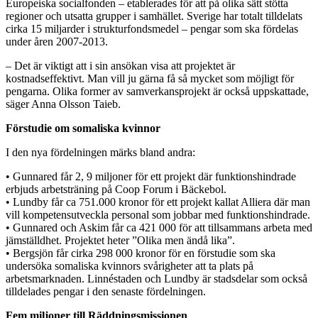
Europeiska socialfonden – etablerades för att på olika sätt stötta
regioner och utsatta grupper i samhället. Sverige har totalt tilldelats
cirka 15 miljarder i strukturfondsmedel – pengar som ska fördelas
under åren 2007-2013.
– Det är viktigt att i sin ansökan visa att projektet är
kostnadseffektivt. Man vill ju gärna få så mycket som möjligt för
pengarna. Olika former av samverkansprojekt är också uppskattade,
säger Anna Olsson Taieb.
Förstudie om somaliska kvinnor
I den nya fördelningen märks bland andra:
• Gunnared får 2, 9 miljoner för ett projekt där funktionshindrade
erbjuds arbetsträning på Coop Forum i Bäckebol.
• Lundby får ca 751.000 kronor för ett projekt kallat Alliera där man
vill kompetensutveckla personal som jobbar med funktionshindrade.
• Gunnared och Askim får ca 421 000 för att tillsammans arbeta med
jämställdhet. Projektet heter ”Olika men ändå lika”.
• Bergsjön får cirka 298 000 kronor för en förstudie som ska
undersöka somaliska kvinnors svårigheter att ta plats på
arbetsmarknaden. Linnéstaden och Lundby är stadsdelar som också
tilldelades pengar i den senaste fördelningen.
Fem miljoner till Räddningsmissionen