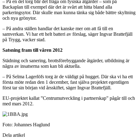
– På en del torg blir det fråga om fysiska åtgärder – som på
Backaplan till exempel där det är svårt att hitta bland alla
parkeringsytor. Där skulle man kunna tänka sig både bättre skyltning
och nya grönytor.
– På andra ställen handlar det kanske mer om att få till en
samverkan. Vi har ett helt batteri av förslag, säger Ingvar Brattefjäll
på Trygg, vacker stad.
Satsning fram till våren 2012
Städning och sanering, brottsförebyggande åtgärder, utbildning är
några av insatserna som kan bli aktuella.
– På Selma Lagerlöfs torg är de väldigt på hugget. Där ska vi ha ett
första möte redan den 1 december, fast själva projektet egentligen
först tar sin början vid årsskiftet, säger Ingvar Brattefjäll.
EU-projektet kallat ”Centrumutveckling i partnerskap” pågår till och
med mars 2012.
Foto: Johannes Haglund
Dela artikel