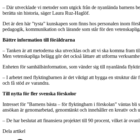
– Där utvecklade vi metoder som utgick från de nyanlända barnens beh
berätta sin historia, säger Laura Ruz-Haglöf.
Det är den här ”tysta” kunskapen som finns hos personalen inom försk
pedagogik, kommunikation och lärande som står för den vetenskaplig
Bättre information till föräldrarna
– Tanken är att metoderna ska utvecklas och att vi ska komma fram till
Men vetenskapliga belägg gör det också lättare att utforma verksamh
Enheten för samhällsinformation, som vänder sig till nyanlända flyktin
– I arbetet med flyktingbarnen är det viktigt att bygga en struktur där
och få stöd av varandra.
Till nytta för fler svenska förskolor
Intresset för ”Barnens bästa – för flyktingbarn i förskolan” väntas bli 
ansökan är genomarbetad, genomtänkt och innehåller en kreativ och u
– De har beslutat att finansiera projektet till 90 procent, vilket är ova
Dela artikel