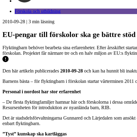
Förskola och utbildning
2010-09-28
|
3
min läsning
EU-pengar till förskolor ska ge bättre stöd 
Flyktingbarn behöver bearbeta sina erfarenheter. Efter årsskiftet starta
förskolan. Projektet får närmare tre och en halv miljon av EU:s flykting
Den här artikeln publicerades
2010-09-28
och kan ha hunnit bli inaktu
Barnens bästa – för flyktingbarn i förskolan startar vårterminen 2011 
Personal i nordost har stor erfarenhet
– De flesta flyktingfamiljer hamnar här och förskolorna i dessa områd
Resursenheten för introduktion av nyanlända barn, RIB.
Det är stadsdelsförvaltningarna Gunnared och Lärjedalen som ansökt 
enbart flyktingbarn.
”Tyst” kunskap ska kartläggas