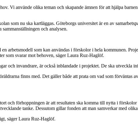
ov. Vi använde olika teman och skapande ämnen för att hjälpa barnen at
olan som nu ska kartläggas. Göteborgs universitet är en av samarbetspa
a sammanställningen och analysen.
 en arbetsmodell som kan användas i förskolor i hela kommunen. Projekte
eter som svarar mot behoven, säger Laura Ruz-Haglöf.
gar och invandrare, är också inblandade i projektet. De ska utveckla in
 föräldrarna finns med. Det gäller både att prata om vad som förväntas av
stort och förhoppningen är att resultaten ska komma till nytta i förskolor 
tvecklande tanke. Dessutom gillar fonden att man samverkar med olika 
nligt, säger Laura Ruz-Haglöf.