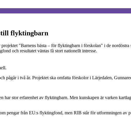
till flyktingbarn
r projektet "Barnens bästa – för flyktingbarn i förskolan" i de nordöstra
fond och resultatet väntas få stort nationellt intresse.
ell.
och pågår i två år. Projektet ska omfatta förskolor i Lärjedalen, Gunnar
en har stor erfarenhet av flyktingbarn. Men kunskapen är varken kartla
om pengar från EU:s flyktingfond, men RIB står för utformningen av pr