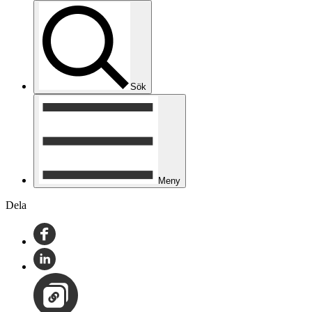
Sök
Meny
Dela