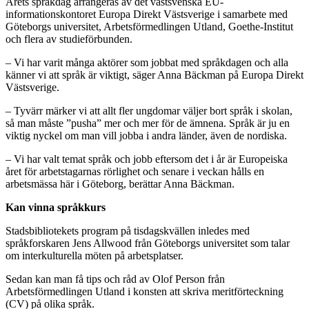
Årets språkdag arrangeras av det västsvenska EU-
informationskontoret Europa Direkt Västsverige i samarbete med
Göteborgs universitet, Arbetsförmedlingen Utland, Goethe-Institut
och flera av studieförbunden.
– Vi har varit många aktörer som jobbat med språkdagen och alla
känner vi att språk är viktigt, säger Anna Bäckman på Europa Direkt
Västsverige.
– Tyvärr märker vi att allt fler ungdomar väljer bort språk i skolan,
så man måste ”pusha” mer och mer för de ämnena. Språk är ju en
viktig nyckel om man vill jobba i andra länder, även de nordiska.
– Vi har valt temat språk och jobb eftersom det i år är Europeiska
året för arbetstagarnas rörlighet och senare i veckan hålls en
arbetsmässa här i Göteborg, berättar Anna Bäckman.
Kan vinna språkkurs
Stadsbibliotekets program på tisdagskvällen inledes med
språkforskaren Jens Allwood från Göteborgs universitet som talar
om interkulturella möten på arbetsplatser.
Sedan kan man få tips och råd av Olof Person från
Arbetsförmedlingen Utland i konsten att skriva meritförteckning
(CV) på olika språk.