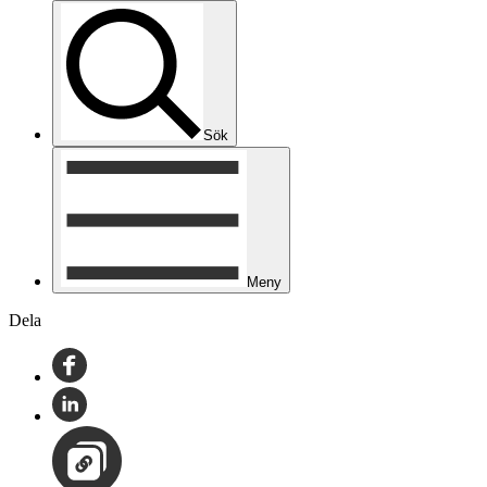
Sök
Meny
Dela