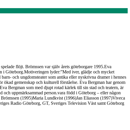
spelade flöjt. Brömssen var själv årets göteborgare 1995.Eva
uxen i Göteborg.Motiveringen lyder:”Med iver, glädje och mycket
äl barn- och ungdomsteater som antika eller nyskrivna dramer i hennes
s för ökad gemenskap och kulturell förståelse. Eva Bergman har genom
va Bergman som med djupt rotad kärlek till sin stad och teatern, är
rtad och uppmärksammad person.vara född i Göteborg – eller någon
n Brömssen (1995)Maria Lundkvist (1996)Jan Eliasson (1997)Viveca
riges Radio Göteborg, GT, Sveriges Television Väst samt Göteborg