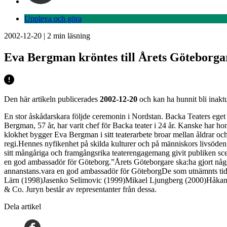
Uppleva och göra
2002-12-20
|
2
min läsning
Eva Bergman kröntes till Årets Göteborga
Den här artikeln publicerades
2002-12-20
och kan ha hunnit bli inaktu
En stor åskådarskara följde ceremonin i Nordstan. Backa Teaters ege
Bergman, 57 år, har varit chef för Backa teater i 24 år. Kanske har h
klokhet bygger Eva Bergman i sitt teaterarbete broar mellan åldrar oc
regi.Hennes nyfikenhet på skilda kulturer och på människors livsöden
sitt mångåriga och framgångsrika teaterengagemang givit publiken sce
en god ambassadör för Göteborg.”Årets Göteborgare ska:ha gjort någo
annanstans.vara en god ambassadör för GöteborgDe som utnämnts ti
Lärn (1998)Jasenko Selimovic (1999)Mikael Ljungberg (2000)Håkan 
& Co. Juryn består av representanter från dessa.
Dela artikel