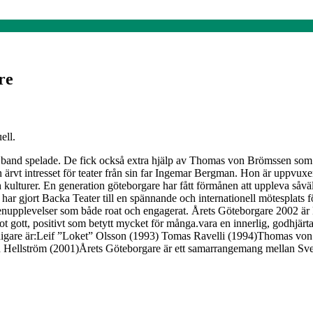
re
ell.
t band spelade. De fick också extra hjälp av Thomas von Brömssen som 
on ärvt intresset för teater från sin far Ingemar Bergman. Hon är uppv
h kulturer. En generation göteborgare har fått förmånen att uppleva såv
 har gjort Backa Teater till en spännande och internationell mötesplat
nupplevelser som både roat och engagerat. Årets Göteborgare 2002 är E
t gott, positivt som betytt mycket för många.vara en innerlig, godhjä
digare är:Leif ”Loket” Olsson (1993) Tomas Ravelli (1994)Thomas vo
Hellström (2001)Årets Göteborgare är ett samarrangemang mellan Sve