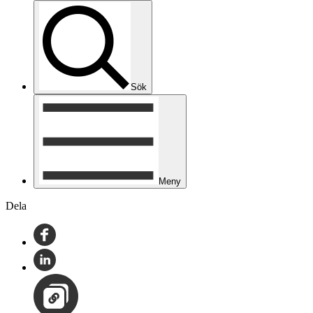
Sök
Meny
Dela